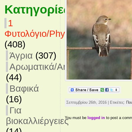
Κατηγορίες
1
Φυτολόγιο/Phytology
(408)
Άγρια
(307)
Αρωματικά/Aromatics
(44)
Βαφικά
(16)
Σεπτεμβρίου 26th, 2016 | Ετικέτες:
Πο
Για
You must be
logged in
to post a comm
βιοκαλλιέργειες
(14)