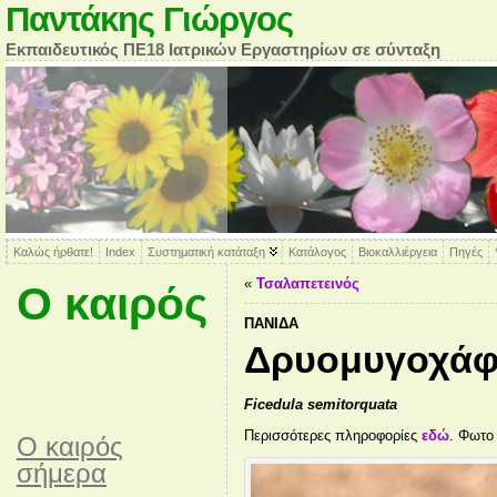
Παντάκης Γιώργος
Εκπαιδευτικός ΠΕ18 Ιατρικών Εργαστηρίων σε σύνταξη
Καλώς ήρθατε!
Index
Συστηματική κατάταξη
Κατάλογος
Βιοκαλλιέργεια
Πηγές
«
Τσαλαπετεινός
Ο καιρός
ΠΑΝΊΔΑ
Δρυομυγοχάφ
Ficedula semitorquata
Περισσότερες πληροφορίες
εδώ
. Φωτο
O καιρός
σήμερα