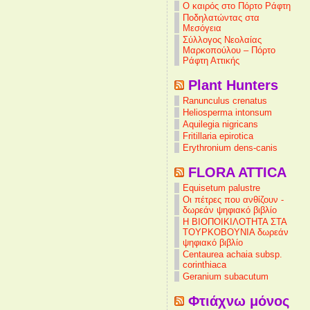
Ο καιρός στο Πόρτο Ράφτη
Ποδηλατώντας στα
Μεσόγεια
Σύλλογος Νεολαίας
Μαρκοπούλου – Πόρτο
Ράφτη Αττικής
Plant Hunters
Ranunculus crenatus
Heliosperma intonsum
Aquilegia nigricans
Fritillaria epirotica
Erythronium dens-canis
FLORA ATTICA
Equisetum palustre
Οι πέτρες που ανθίζουν -
δωρεάν ψηφιακό βιβλίο
Η ΒΙΟΠΟΙΚΙΛΟΤΗΤΑ ΣΤΑ
ΤΟΥΡΚΟΒΟΥΝΙΑ δωρεάν
ψηφιακό βιβλίο
Centaurea achaia subsp.
corinthiaca
Geranium subacutum
Φτιάχνω μόνος