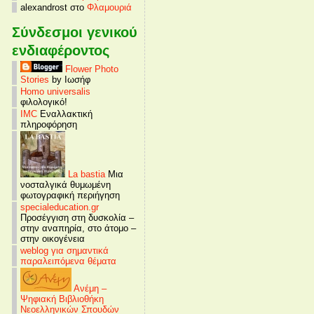
alexandrost στο
Φλαμουριά
Σύνδεσμοι γενικού
ενδιαφέροντος
Flower Photo
Stories
by Ιωσήφ
Homo universalis
φιλολογικό!
IMC
Εναλλακτική
πληροφόρηση
La bastia
Μια
νοσταλγικά θυμωμένη
φωτογραφική περιήγηση
specialeducation.gr
Προσέγγιση στη δυσκολία –
στην αναπηρία, στο άτομο –
στην οικογένεια
weblog για σημαντικά
παραλειπόμενα θέματα
Ανέμη –
Ψηφιακή Βιβλιοθήκη
Νεοελληνικών Σπουδών