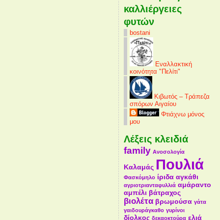
καλλιέργειες
φυτών
bostani
Εναλλακτική
κοινότητα "Πελίτι"
Κιβωτός – Τράπεζα
σπόρων Αιγαίου
Φτιάχνω μόνος
μου
Λέξεις κλειδιά
family
Ανοσολογία
Πουλιά
Καλαμάς
ίριδα
αγκάθι
Φασκόμηλο
αμάραντο
αγριοτριανταφυλλιά
αμπέλι
βάτραχος
βιολέτα
βρωμούσα
γάτα
γαιδουράγκαθο
γυρίνοι
δίολκος
ελιά
δεκαοκτούρα