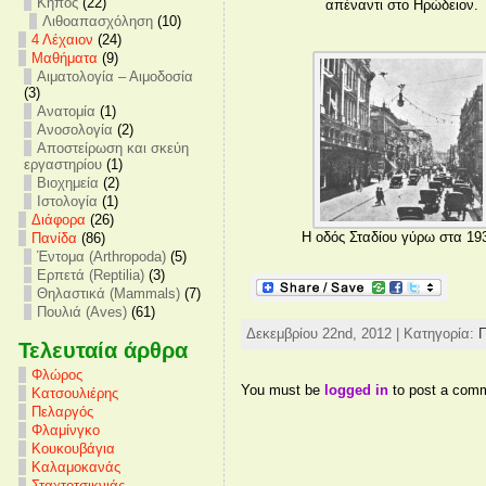
Κήπος
(22)
απέναντι στο Ηρώδειον.
Λιθοαπασχόληση
(10)
4 Λέχαιον
(24)
Mαθήματα
(9)
Αιματολογία – Αιμοδοσία
(3)
Ανατομία
(1)
Ανοσολογία
(2)
Αποστείρωση και σκεύη
εργαστηρίου
(1)
Βιοχημεία
(2)
Ιστολογία
(1)
Διάφορα
(26)
Η οδός Σταδίου γύρω στα 19
Πανίδα
(86)
Έντομα (Arthropoda)
(5)
Ερπετά (Reptilia)
(3)
Θηλαστικά (Mammals)
(7)
Πουλιά (Aves)
(61)
Δεκεμβρίου 22nd, 2012 | Κατηγορία:
Π
Τελευταία άρθρα
Φλώρος
You must be
logged in
to post a com
Κατσουλιέρης
Πελαργός
Φλαμίνγκο
Κουκουβάγια
Καλαμοκανάς
Σταχτοτσικνιάς