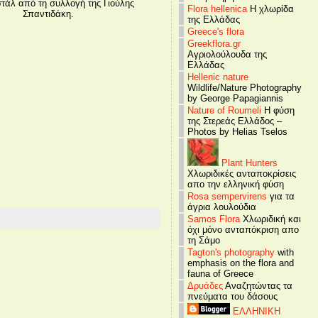
τάλ από τη συλλογή της Γιούλης
Flora hellenica
Η χλωρίδα
Σπαντιδάκη.
της Ελλάδας
Greece's flora
Greekflora.gr
Αγριολούλουδα της
Ελλάδας
Hellenic nature
Wildlife/Nature Photography
by George Papagiannis
Nature of Roumeli
Η φύση
της Στερεάς Ελλάδος –
Photos by Helias Tselos
Plant Hunters
Χλωριδικές ανταποκρίσεις
απο την ελληνική φύση
Rosa sempervirens
για τα
άγρια λουλούδια
Samos Flora
Χλωριδική και
όχι μόνο ανταπόκριση απο
τη Σάμο
Tagton's photography
with
emphasis on the flora and
fauna of Greece
Δρυάδες
Αναζητώντας τα
πνεύματα του δάσους
ΕΛΛΗΝΙΚΗ