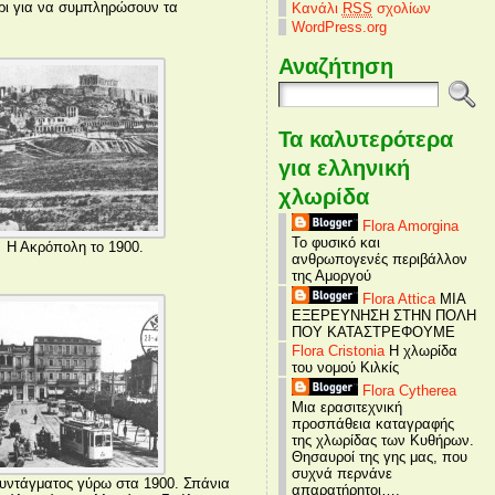
ύρι για να συμπληρώσουν τα
Κανάλι
RSS
σχολίων
WordPress.org
Αναζήτηση
Τα καλυτερότερα
για ελληνική
χλωρίδα
Flora Amorgina
Το φυσικό και
Η Ακρόπολη το 1900.
ανθρωπογενές περιβάλλον
της Αμοργού
Flora Attica
ΜΙΑ
ΕΞΕΡΕΥΝΗΣΗ ΣΤΗΝ ΠΟΛΗ
ΠΟΥ ΚΑΤΑΣΤΡΕΦΟΥΜΕ
Flora Cristonia
Η χλωρίδα
του νομού Κιλκίς
Flora Cytherea
Μια ερασιτεχνική
προσπάθεια καταγραφής
της χλωρίδας των Κυθήρων.
Θησαυροί της γης μας, που
συχνά περνάνε
υντάγματος γύρω στα 1900. Σπάνια
απαρατήρητοι….