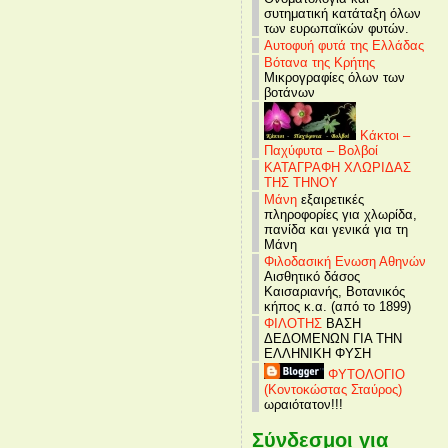
συτηματική κατάταξη όλων
των ευρωπαϊκών φυτών.
Αυτοφυή φυτά της Ελλάδας
Βότανα της Κρήτης
Μικρογραφίες όλων των
βοτάνων
Κάκτοι –
Παχύφυτα – Βολβοί
ΚΑΤΑΓΡΑΦΗ ΧΛΩΡΙΔΑΣ
ΤΗΣ ΤΗΝΟΥ
Μάνη
εξαιρετικές
πληροφορίες για χλωρίδα,
πανίδα και γενικά για τη
Μάνη
Φιλοδασική Ενωση Αθηνών
Αισθητικό δάσος
Καισαριανής, Βοτανικός
κήπος κ.α. (από το 1899)
ΦΙΛΟΤΗΣ
ΒΑΣΗ
ΔΕΔΟΜΕΝΩΝ ΓΙΑ ΤΗΝ
ΕΛΛΗΝΙΚΗ ΦΥΣΗ
ΦΥΤΟΛΟΓΙΟ
(Κοντοκώστας Σταύρος)
ωραιότατον!!!
Σύνδεσμοι για