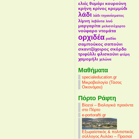
ελιές
θυμάρι
κουρούνη
κρήνη
κρίνος
κρεμμύδι
λάδι
λάδι τηγανίσματος
λίμνη
λεβάντα
λινό
μαργαρίτα
μελισσόχορτο
νούφαρο
ντομάτα
ορχιδέα
ραδίκι
σαμπούκος
σαπούνι
σκαντζόχοιρος
σκόρδο
τριφύλλι
φλισκούνι
φτέρη
χαμομήλι
χελώνα
Mαθήματα
specialeducation.gr
Μικροβιολογία (Τάσος
Οικονόμου)
Πόρτο Ράφτη
Biozoi – Βιολογικά προιόντα
στο Πόρτο
e-portorafti.gr
Εξωραϊστικός & πολιτιστικός
σύλλογος Αυλάκι – Πρασιαί