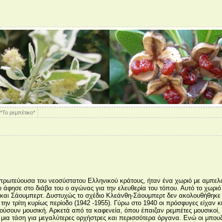
*Το ρεμπέτικο*
ρωτεύουσα του νεοσύστατου Ελληνικού κράτους, ήταν ένα χωριό με αμπελών
υ άφησε στο διάβα του ο αγώνας για την ελευθερία του τόπου. Αυτό το χωρ
ς και Σάουμπερτ. Δυστυχώς το σχέδιο Κλεάνθη-Σάουμπερτ δεν ακολουθήθηκε 
 την τρίτη κυρίως περίοδο (1942 -1955). Γύρω στο 1940 οι πρόσφυγες είχαν 
ούσουν μουσική. Αρκετά από τα καφενεία, όπου έπαιζαν ρεμπέτες μουσικοί,
 μια τάση για μεγαλύτερες ορχήστρες και περισσότερα όργανα. Ενώ οι μπου