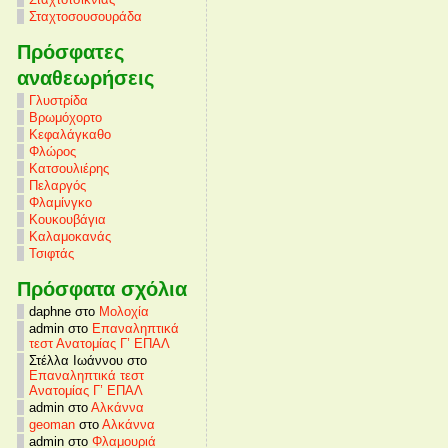
Σταχτοσουσουράδα
Πρόσφατες
αναθεωρήσεις
Γλυστρίδα
Βρωμόχορτο
Κεφαλάγκαθο
Φλώρος
Κατσουλιέρης
Πελαργός
Φλαμίνγκο
Κουκουβάγια
Καλαμοκανάς
Τσιφτάς
Πρόσφατα σχόλια
daphne στο
Μολοχία
admin στο
Επαναληπτικά
τεστ Ανατομίας Γ’ ΕΠΑΛ
Στέλλα Ιωάννου στο
Επαναληπτικά τεστ
Ανατομίας Γ’ ΕΠΑΛ
admin στο
Αλκάννα
geoman
στο
Αλκάννα
admin στο
Φλαμουριά