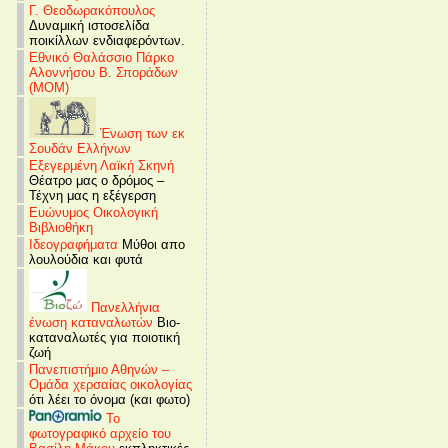
Γ. Θεοδωρακόπουλος
Δυναμική ιστοσελίδα
ποικίλλων ενδιαφερόντων.
Εθνικό Θαλάσσιο Πάρκο
Αλοννήσου Β. Σποράδων
(MOM)
Ένωση των εκ
Σουδάν Ελλήνων
Εξεγερμένη Λαϊκή Σκηνή
Θέατρο μας ο δρόμος –
Τέχνη μας η εξέγερση
Ευώνυμος Οικολογική
Βιβλιοθήκη
Ιδεογραφήματα
Μύθοι απο
λουλούδια και φυτά
Πανελλήνια
ένωση καταναλωτών
Βιο-
καταναλωτές για ποιοτική
ζωή
Πανεπιστήμιο Αθηνών –
Ομάδα χερσαίας οικολογίας
ότι λέει το όνομα (και φωτο)
Το
φωτογραφικό αρχείο του