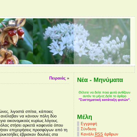
Πειραιάς
»
Νέα - Μηνύματα
Θέλετε να δείτε ποια φυτά ανθίζουν
αυτόν το μήνα; Δείτε το άρθρο
"Συστηματική κατάταξη φυτών"
.
ες, λιγοστά σπίτια, κάποιες
Χλωριδικές ανταποκρίσεις απο την
Blog με φυτά απο Πόρτο Ράφτη και
Μέλη
Χάρτες, τοπωνύμια και 500 είδη
ιό ανέλαβαν να κάνουν πόλη δύο
ελληνική φύση "
Plant Hunters
".
Το πιο τέλειο blog με καλλιτεχνικές
όχι μόνο στην
Ανταπόκριση απο Πολύδροσο
χλωρίδα μας
και
φυτών απο την ιστορική περιοχή του
Εγγύηση: Κατερίνα.
για οικονομικούς κυρίως λόγους.
φωτογραφίες απο την Ελληνική
Θεσπρωτίας στους "
πολλά άλλα φυτά απο τις
Δρυάδες
"
Πόρτο Ράφτη. Επισκεφτείτε την
Εγγραφή
Χλωρίδα:
περιπλανήσεις του giout στις
"Χλωριδικά πορτραίτα"
(Λουκάς)
.
κιόλας στήσει αρκετά καφενεία όπου
χλωρίδα του Πόρτο Ράφτη
Διαδρομές
Σύνδεση
 ήταν επιχειρήσεις προσφύγων από τη
Κανάλι
RSS
άρθρων
ζουκτσήδες έβρισκαν δουλιές στα