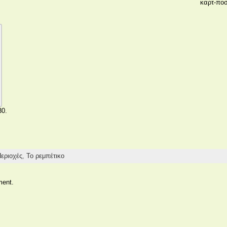
καρτ-ποσ
30.
εριοχές
,
Το ρεμπέτικο
ment.