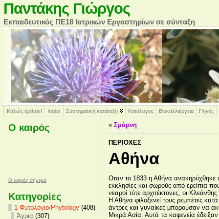
Παντάκης Γιώργος
Εκπαιδευτικός ΠΕ18 Ιατρικών Εργαστηρίων σε σύνταξη
Καλώς ήρθατε!
Index
Συστηματική κατάταξη
Κατάλογος
Βιοκαλλιέργεια
Πηγές
«
Σμύρνη
Ο καιρός
ΠΕΡΙΟΧΈΣ
Αθήνα
Οταν το 1833 η Αθήνα ανακηρύχθηκε π
O καιρός σήμερα
εκκλησίες και σωρούς από ερείπια πο
νεαροί τότε αρχιτέκτονες, οι Κλεάνθη
Κατηγορίες
Η Αθήνα φιλοξενεί τους ρεμπέτες κατά
άντρες και γυναίκες μπορούσαν να ακ
1 Φυτολόγιο/Phytology
(408)
Μικρά Ασία. Αυτά τα καφενεία έδειξαν
Άγρια
(307)