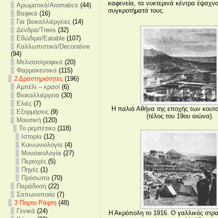
καφενεία, τα νυκτερινά κέντρα έψαχν
Αρωματικά/Aromatics
(44)
συγκροτήματά τους.
Βαφικά
(16)
Για βιοκαλλιέργειες
(14)
Δένδρα/Trees
(32)
Εδώδιμα/Eatable
(107)
Καλλωπιστικά/Decorative
(94)
Μελισσοτροφικά
(20)
Φαρμακευτικά
(115)
2 Δραστηριότητες
(196)
Αμπέλι – κρασί
(6)
Βιοκαλλιέργεια
(30)
Ελιές
(7)
Η παλιά Αθήνα της εποχής των κου
Εξορμήσεις
(9)
(τέλος του 19ου αιώνα).
Μουσική
(120)
Το ρεμπέτικο
(118)
Ιστορία
(12)
Κοινωνιολογία
(4)
Μουσικολογία
(27)
Περιοχές
(5)
Πηγές
(1)
Πρόσωπα
(70)
Παράδοση
(22)
Σαπωνοποιία
(7)
3 Πορτο Ράφτη
(48)
Γενικά
(24)
Η Ακρόπολη το 1916. Ο γαλλικός στρα