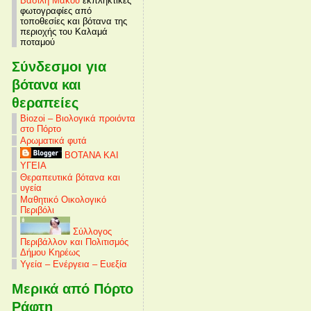
Βασίλη Μάκου
εκπληκτικές
φωτογραφίες από
τοποθεσίες και βότανα της
περιοχής του Καλαμά
ποταμού
Σύνδεσμοι για
βότανα και
θεραπείες
Biozoi – Βιολογικά προιόντα
στο Πόρτο
Αρωματικά φυτά
ΒΟΤΑΝΑ ΚΑΙ
ΥΓΕΙΑ
Θεραπευτικά βότανα και
υγεία
Μαθητικό Οικολογικό
Περιβόλι
Σύλλογος
Περιβάλλον και Πολιτισμός
Δήμου Κηρέως
Υγεία – Ενέργεια – Ευεξία
Μερικά από Πόρτο
Ράφτη