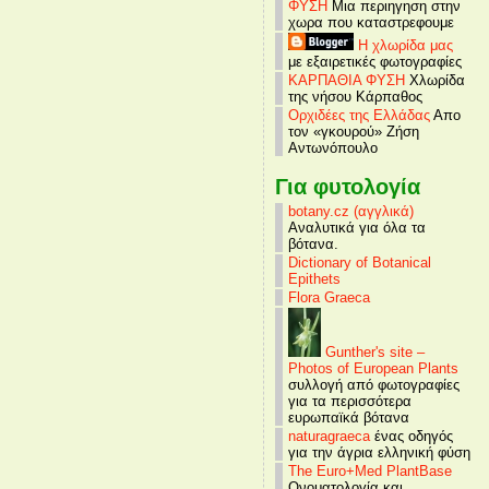
ΦΥΣΗ
Μια περιηγηση στην
χωρα που καταστρεφουμε
Η χλωρίδα μας
με εξαιρετικές φωτογραφίες
ΚΑΡΠΑΘΙΑ ΦΥΣΗ
Χλωρίδα
της νήσου Κάρπαθος
Ορχιδέες της Ελλάδας
Απο
τον «γκουρού» Ζήση
Αντωνόπουλο
Για φυτολογία
botany.cz (αγγλικά)
Αναλυτικά για όλα τα
βότανα.
Dictionary of Botanical
Epithets
Flora Graeca
Gunther's site –
Photos of European Plants
συλλογή από φωτογραφίες
για τα περισσότερα
ευρωπαϊκά βότανα
naturagraeca
ένας οδηγός
για την άγρια ελληνική φύση
The Euro+Med PlantBase
Ονοματολογία και