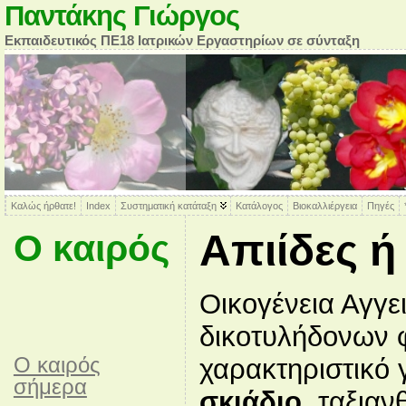
Παντάκης Γιώργος
Εκπαιδευτικός ΠΕ18 Ιατρικών Εργαστηρίων σε σύνταξη
Καλώς ήρθατε!
Index
Συστηματική κατάταξη
Κατάλογος
Βιοκαλλιέργεια
Πηγές
Απιίδες ή
Ο καιρός
Οικογένεια Αγγ
δικοτυλήδονων 
O καιρός
χαρακτηριστικό 
σήμερα
σκιάδιο
, ταξιαν