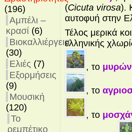
(
Cicuta virosa
).
(196)
αυτοφυή στην Ε
Αμπέλι –
κρασί
(6)
Τέλος μερικά κο
Βιοκαλλιέργεια
ελληνικής χλωρί
(30)
Ελιές
(7)
, το
μυρών
Εξορμήσεις
(9)
, το
αγριο
Μουσική
(120)
, το
μοσχ
Το
ρεμπέτικο