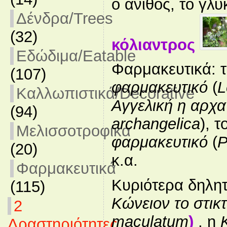
ο άνιθος, το γλυ
Δένδρα/Trees
(32)
κόλιαντρος
Εδώδιμα/Eatable
Φαρμακευτικά: 
(107)
φαρμακευτικό
(
L
Καλλωπιστικά/Decorative
Αγγελική η αρχα
(94)
archangelica
), τ
Μελισσοτροφικά
φαρμακευτικό
(
P
(20)
κ.α.
Φαρμακευτικά
Κυριότερα δηλητ
(115)
Κώνειον το στικ
2
maculatum
)
, η
Δραστηριότητες