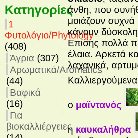
Κατηγορίες
άνθη, που συνή
μοιάζουν συχνά 
1
κάνουν δύσκολη
Φυτολόγιο/Phytology
Επίσης πολλά π
(408)
έλαια. Αρκετά κ
Άγρια
(307)
λαχανικά, αρτυμ
Αρωματικά/Aromatics
Καλλιεργούμενα ε
(44)
Βαφικά
(16)
ο
μαϊντανός
Για
βιοκαλλιέργειες
η
καυκαλήθρα
(14)