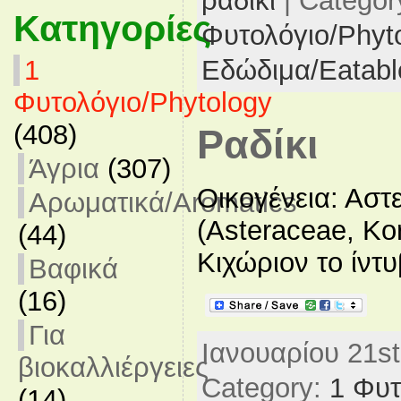
ραδίκι
| Categor
Κατηγορίες
Φυτολόγιο/Phyt
Εδώδιμα/Eatabl
1
Φυτολόγιο/Phytology
(408)
Ραδίκι
Άγρια
(307)
Οικογένεια: Αστ
Αρωματικά/Aromatics
(Asteraceae, Kor
(44)
Κιχώριον το ίντυ
Βαφικά
(16)
Για
Ιανουαρίου 21st
βιοκαλλιέργειες
Category:
1 Φυτ
(14)