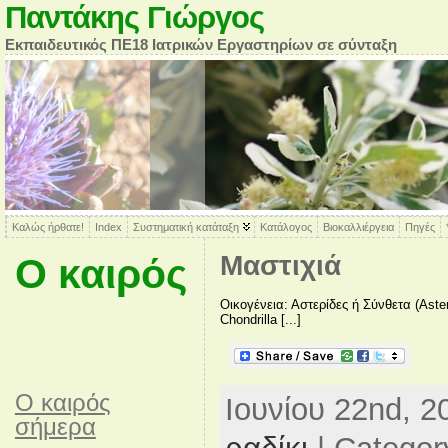
Παντάκης Γιώργος
Εκπαιδευτικός ΠΕ18 Ιατρικών Εργαστηρίων σε σύνταξη
Καλώς ήρθατε!
Index
Συστηματική κατάταξη
Κατάλογος
Βιοκαλλιέργεια
Πηγές
Μαστιχιά
Ο καιρός
Οικογένεια: Αστερίδες ή Σύνθετα (Aster
Chondrilla [...]
O καιρός
Ιουνίου 22nd, 2
σήμερα