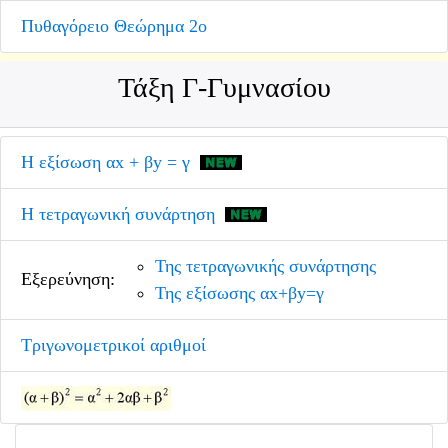
Πυθαγόρειο Θεώρημα 2ο
Τάξη Γ-Γυμνασίου
Η εξίσωση αx + βy = γ
Η τετραγωνική συνάρτηση
Της τετραγωνικής συνάρτησης
Εξερεύνηση:
Της εξίσωσης αx+βy=γ
Τριγωνομετρικοί αριθμοί