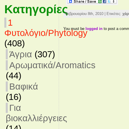
Κατηγορίες
Φεβρουαρίου 8th, 2010 | Ετικέτες:
χάρ
1
You must be
logged in
to post a comm
Φυτολόγιο/Phytology
(408)
Άγρια
(307)
Αρωματικά/Aromatics
(44)
Βαφικά
(16)
Για
βιοκαλλιέργειες
(14)