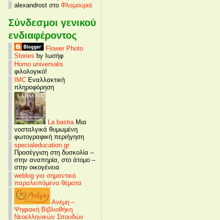
alexandrost στο
Φλαμουριά
Σύνδεσμοι γενικού
ενδιαφέροντος
Flower Photo
Stories
by Ιωσήφ
Homo universalis
φιλολογικό!
IMC
Εναλλακτική
πληροφόρηση
La bastia
Μια
νοσταλγικά θυμωμένη
φωτογραφική περιήγηση
specialeducation.gr
Προσέγγιση στη δυσκολία –
στην αναπηρία, στο άτομο –
στην οικογένεια
weblog για σημαντικά
παραλειπόμενα θέματα
Ανέμη –
Ψηφιακή Βιβλιοθήκη
Νεοελληνικών Σπουδών