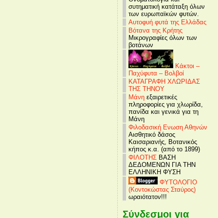
συτηματική κατάταξη όλων
των ευρωπαϊκών φυτών.
Αυτοφυή φυτά της Ελλάδας
Βότανα της Κρήτης
Μικρογραφίες όλων των
βοτάνων
Κάκτοι –
Παχύφυτα – Βολβοί
ΚΑΤΑΓΡΑΦΗ ΧΛΩΡΙΔΑΣ
ΤΗΣ ΤΗΝΟΥ
Μάνη
εξαιρετικές
πληροφορίες για χλωρίδα,
πανίδα και γενικά για τη
Μάνη
Φιλοδασική Ενωση Αθηνών
Αισθητικό δάσος
Καισαριανής, Βοτανικός
κήπος κ.α. (από το 1899)
ΦΙΛΟΤΗΣ
ΒΑΣΗ
ΔΕΔΟΜΕΝΩΝ ΓΙΑ ΤΗΝ
ΕΛΛΗΝΙΚΗ ΦΥΣΗ
ΦΥΤΟΛΟΓΙΟ
(Κοντοκώστας Σταύρος)
ωραιότατον!!!
Σύνδεσμοι για