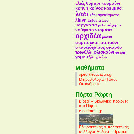
ελιές
θυμάρι
κουρούνη
κρήνη
κρίνος
κρεμμύδι
λάδι
λάδι τηγανίσματος
λίμνη
λεβάντα
λινό
μαργαρίτα
μελισσόχορτο
νούφαρο
ντομάτα
ορχιδέα
ραδίκι
σαμπούκος
σαπούνι
σκαντζόχοιρος
σκόρδο
τριφύλλι
φλισκούνι
φτέρη
χαμομήλι
χελώνα
Mαθήματα
specialeducation.gr
Μικροβιολογία (Τάσος
Οικονόμου)
Πόρτο Ράφτη
Biozoi – Βιολογικά προιόντα
στο Πόρτο
e-portorafti.gr
Εξωραϊστικός & πολιτιστικός
σύλλογος Αυλάκι – Πρασιαί