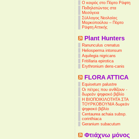
Ο καιρός στο Πόρτο Ράφτη
Ποδηλατώντας στα
Μεσόγεια
Σύλλογος Νεολαίας
Μαρκοπούλου – Πόρτο
Ράφτη Αττικής
Plant Hunters
Ranunculus crenatus
Heliosperma intonsum
Aquilegia nigricans
Fritillaria epirotica
Erythronium dens-canis
FLORA ATTICA
Equisetum palustre
Οι πέτρες που ανθίζουν -
δωρεάν ψηφιακό βιβλίο
Η ΒΙΟΠΟΙΚΙΛΟΤΗΤΑ ΣΤΑ
ΤΟΥΡΚΟΒΟΥΝΙΑ δωρεάν
ψηφιακό βιβλίο
Centaurea achaia subsp.
corinthiaca
Geranium subacutum
Φτιάχνω μόνος