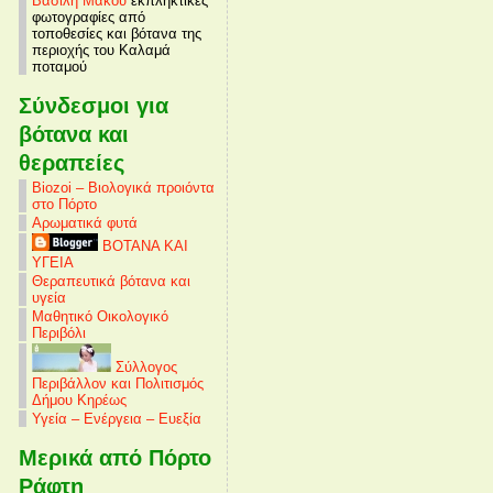
Βασίλη Μάκου
εκπληκτικές
φωτογραφίες από
τοποθεσίες και βότανα της
περιοχής του Καλαμά
ποταμού
Σύνδεσμοι για
βότανα και
θεραπείες
Biozoi – Βιολογικά προιόντα
στο Πόρτο
Αρωματικά φυτά
ΒΟΤΑΝΑ ΚΑΙ
ΥΓΕΙΑ
Θεραπευτικά βότανα και
υγεία
Μαθητικό Οικολογικό
Περιβόλι
Σύλλογος
Περιβάλλον και Πολιτισμός
Δήμου Κηρέως
Υγεία – Ενέργεια – Ευεξία
Μερικά από Πόρτο
Ράφτη