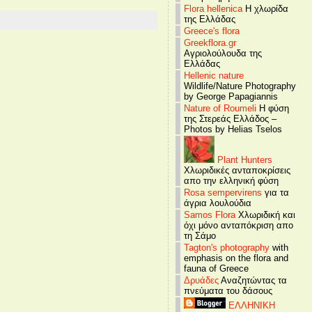
Flora hellenica
Η χλωρίδα
της Ελλάδας
Greece's flora
Greekflora.gr
Αγριολούλουδα της
Ελλάδας
Hellenic nature
Wildlife/Nature Photography
by George Papagiannis
Nature of Roumeli
Η φύση
της Στερεάς Ελλάδος –
Photos by Helias Tselos
Plant Hunters
Χλωριδικές ανταποκρίσεις
απο την ελληνική φύση
Rosa sempervirens
για τα
άγρια λουλούδια
Samos Flora
Χλωριδική και
όχι μόνο ανταπόκριση απο
τη Σάμο
Tagton's photography
with
emphasis on the flora and
fauna of Greece
Δρυάδες
Αναζητώντας τα
πνεύματα του δάσους
ΕΛΛΗΝΙΚΗ