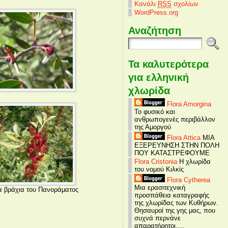
Κανάλι
RSS
σχολίων
WordPress.org
Αναζήτηση
Τα καλυτερότερα
για ελληνική
χλωρίδα
Flora Amorgina
Το φυσικό και
ανθρωπογενές περιβάλλον
της Αμοργού
Flora Attica
ΜΙΑ
ΕΞΕΡΕΥΝΗΣΗ ΣΤΗΝ ΠΟΛΗ
ΠΟΥ ΚΑΤΑΣΤΡΕΦΟΥΜΕ
Flora Cristonia
Η χλωρίδα
του νομού Κιλκίς
Flora Cytherea
Μια ερασιτεχνική
α βράχια του Πανοράματος
προσπάθεια καταγραφής
της χλωρίδας των Κυθήρων.
Θησαυροί της γης μας, που
συχνά περνάνε
απαρατήρητοι….