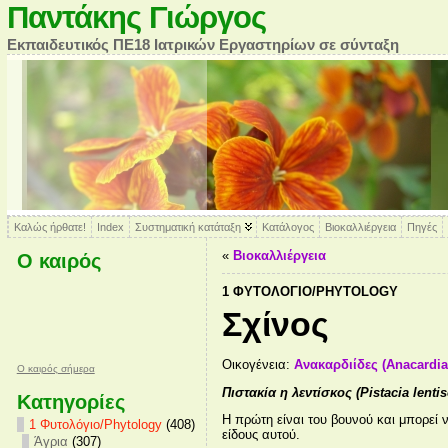
Παντάκης Γιώργος
Εκπαιδευτικός ΠΕ18 Ιατρικών Εργαστηρίων σε σύνταξη
Καλώς ήρθατε!
Index
Συστηματική κατάταξη
Κατάλογος
Βιοκαλλιέργεια
Πηγές
«
Βιοκαλλιέργεια
Ο καιρός
1 ΦΥΤΟΛΌΓΙΟ/PHYTOLOGY
Σχίνος
Οικογένεια:
Ανακαρδιίδες (Anacardi
O καιρός σήμερα
Πιστακία η λεντίσκος (Pistacia lenti
Κατηγορίες
Η πρώτη είναι του βουνού και μπορεί ν
1 Φυτολόγιο/Phytology
(408)
είδους αυτού.
Άγρια
(307)