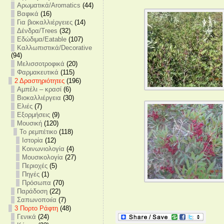
Αρωματικά/Aromatics
(44)
Βαφικά
(16)
Για βιοκαλλιέργειες
(14)
Δένδρα/Trees
(32)
Εδώδιμα/Eatable
(107)
Καλλωπιστικά/Decorative
(94)
Μελισσοτροφικά
(20)
Φαρμακευτικά
(115)
2 Δραστηριότητες
(196)
Αμπέλι – κρασί
(6)
Βιοκαλλιέργεια
(30)
Ελιές
(7)
Εξορμήσεις
(9)
Μουσική
(120)
Το ρεμπέτικο
(118)
Ιστορία
(12)
Κοινωνιολογία
(4)
Μουσικολογία
(27)
Περιοχές
(5)
Πηγές
(1)
Πρόσωπα
(70)
Παράδοση
(22)
Σαπωνοποιία
(7)
3 Πορτο Ράφτη
(48)
Γενικά
(24)