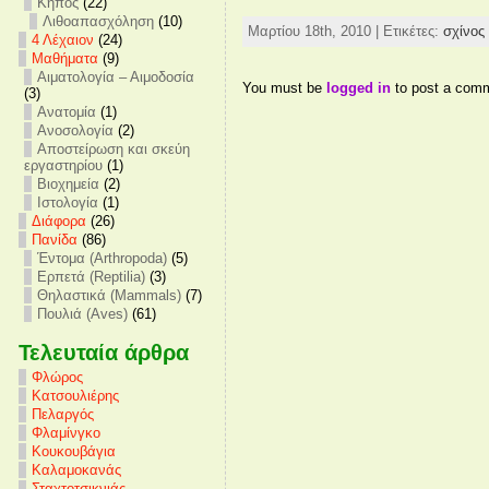
Κήπος
(22)
Λιθοαπασχόληση
(10)
Μαρτίου 18th, 2010 | Ετικέτες:
σχίνος
4 Λέχαιον
(24)
Mαθήματα
(9)
Αιματολογία – Αιμοδοσία
You must be
logged in
to post a com
(3)
Ανατομία
(1)
Ανοσολογία
(2)
Αποστείρωση και σκεύη
εργαστηρίου
(1)
Βιοχημεία
(2)
Ιστολογία
(1)
Διάφορα
(26)
Πανίδα
(86)
Έντομα (Arthropoda)
(5)
Ερπετά (Reptilia)
(3)
Θηλαστικά (Mammals)
(7)
Πουλιά (Aves)
(61)
Τελευταία άρθρα
Φλώρος
Κατσουλιέρης
Πελαργός
Φλαμίνγκο
Κουκουβάγια
Καλαμοκανάς
Σταχτοτσικνιάς