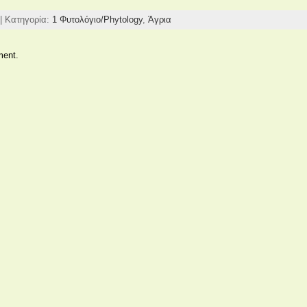
| Κατηγορία:
1 Φυτολόγιο/Phytology
,
Άγρια
ment.