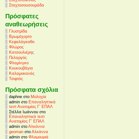
Σταχτοσουσουράδα
Πρόσφατες
αναθεωρήσεις
Γλυστρίδα
Βρωμόχορτο
Κεφαλάγκαθο
Φλώρος
Κατσουλιέρης
Πελαργός
Φλαμίνγκο
Κουκουβάγια
Καλαμοκανάς
Τσιφτάς
Πρόσφατα σχόλια
daphne στο
Μολοχία
admin στο
Επαναληπτικά
τεστ Ανατομίας Γ’ ΕΠΑΛ
Στέλλα Ιωάννου στο
Επαναληπτικά τεστ
Ανατομίας Γ’ ΕΠΑΛ
admin στο
Αλκάννα
geoman
στο
Αλκάννα
admin στο
Φλαμουριά