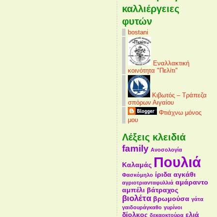
καλλιέργειες
φυτών
bostani
Εναλλακτική
κοινότητα "Πελίτι"
Κιβωτός – Τράπεζα
σπόρων Αιγαίου
Φτιάχνω μόνος
μου
Λέξεις κλειδιά
family
Ανοσολογία
Πουλιά
Καλαμάς
ίριδα
αγκάθι
Φασκόμηλο
αμάραντο
αγριοτριανταφυλλιά
αμπέλι
βάτραχος
βιολέτα
βρωμούσα
γάτα
γαιδουράγκαθο
γυρίνοι
δίολκος
ελιά
δεκαοκτούρα