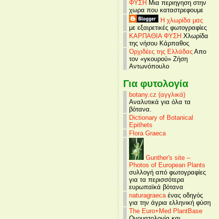
ΦΥΣΗ
Μια περιηγηση στην
χωρα που καταστρεφουμε
Η χλωρίδα μας
με εξαιρετικές φωτογραφίες
ΚΑΡΠΑΘΙΑ ΦΥΣΗ
Χλωρίδα
της νήσου Κάρπαθος
Ορχιδέες της Ελλάδας
Απο
τον «γκουρού» Ζήση
Αντωνόπουλο
Για φυτολογία
botany.cz (αγγλικά)
Αναλυτικά για όλα τα
βότανα.
Dictionary of Botanical
Epithets
Flora Graeca
Gunther's site –
Photos of European Plants
συλλογή από φωτογραφίες
για τα περισσότερα
ευρωπαϊκά βότανα
naturagraeca
ένας οδηγός
για την άγρια ελληνική φύση
The Euro+Med PlantBase
Ονοματολογία και