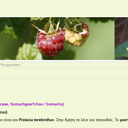
*Το ρεμπέτικο*
aceae, Sumachgew?chse / Sumachs)
scus
)
α είναι και
Pistacia terebinthus
. Στην Κρήτη τα λένε και τσικουδιές. Το
μασ