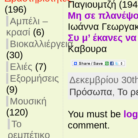
Παγιουμτζή (194
(196)
Μη σε πλανέψο
Αμπέλι –
Ιωάννα Γεωργακ
κρασί
(6)
Συ μ’ έκανες ν
Βιοκαλλιέργεια
Καβουρα
(30)
Ελιές
(7)
Εξορμήσεις
Δεκεμβρίου 30th
(9)
Πρόσωπα
,
Το ρ
Μουσική
(120)
You must be
log
Το
comment.
ρεμπέτικο