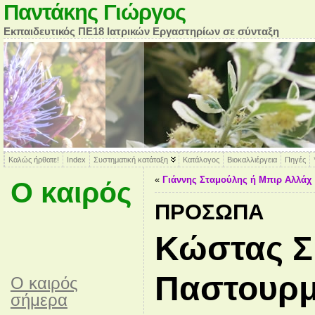
Παντάκης Γιώργος
Εκπαιδευτικός ΠΕ18 Ιατρικών Εργαστηρίων σε σύνταξη
Καλώς ήρθατε!
Index
Συστηματική κατάταξη
Κατάλογος
Βιοκαλλιέργεια
Πηγές
«
Γιάννης Σταμούλης ή Μπιρ Αλλάχ
Ο καιρός
ΠΡΌΣΩΠΑ
Κώστας Σ
Παστουρ
O καιρός
σήμερα