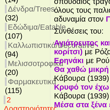
σπουδαίος τραγ
Δένδρα/Trees
όλους τους παλιο
(32)
αδυναμία στον
Γ
Εδώδιμα/Eatable
Συνθέσεις του:
(107)
Αγιάτρευτος κα
Καλλωπιστικά/Decorative
κορίτσι)
με Ρόζα
(94)
Ερηνάκι
με Ρού
Μελισσοτροφικά
Θα χαθώ μικρή
(20)
Κάβουρα (1939)
Φαρμακευτικά
Κρυφό τον έχω
(115)
Κάβουρα (1939)
2
Μέσα στα ξένα
Δραστηριότητες