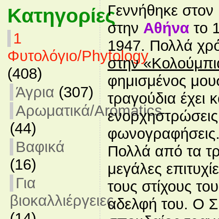
Γεννήθηκε στον
Κατηγορίες
στην
Αθήνα
το 
1
1947. Πολλά χρ
Φυτολόγιο/Phytology
στην «Κολούμπι
(408)
φημισμένος μουσ
Άγρια
(307)
τραγούδια έχει κ
Αρωματικά/Aromatics
ενορχηστρώσεις 
(44)
φωνογραφήσεις
Βαφικά
Πολλά από τα τρ
(16)
μεγάλες επιτυχί
Για
τους στίχους του
βιοκαλλιέργειες
αδελφή του. Ο Σ
(14)