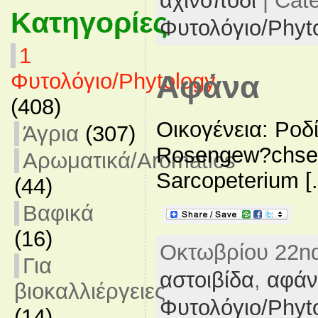
αχινοπόδι
| Cat
Κατηγορίες
Φυτολόγιο/Phyt
1
Φυτολόγιο/Phytology
Αφάνα
(408)
Οικογένεια: Ροδ
Άγρια
(307)
Rosengew?chse 
Αρωματικά/Aromatics
Sarcopeterium [.
(44)
Βαφικά
(16)
Οκτωβρίου 22nd,
Για
αστοιβίδα
,
αφάν
βιοκαλλιέργειες
Φυτολόγιο/Phyt
(14)