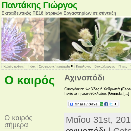
Παντάκης Γιώργος
Εκπαιδευτικός ΠΕ18 Ιατρικών Εργαστηρίων σε σύνταξη
Καλώς ήρθατε!
Index
Συστηματική κατάταξη
Κατάλογος
Βιοκαλλιέργεια
Πηγές
Αχινοπόδι
Ο καιρός
Οικογένεια: Φαβίδες ή Χεδρωπά (Fabac
Γενίστα η ακανθόκλαδος (Genista [...]
O καιρός
Μαΐου 31st, 201
σήμερα