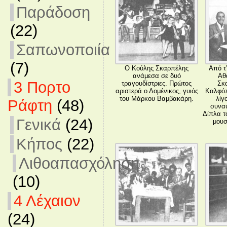
Παράδοση
(22)
Σαπωνοποιία
(7)
Ο Κούλης Σκαρπέλης
Από τ
ανάμεσα σε δυό
Αθ
3 Πορτο
τραγουδίστριες. Πρώτος
Σκ
αριστερά ο Δομένικος, γυιός
Καλφόπ
του Μάρκου Βαμβακάρη.
λίγ
Ράφτη
(48)
συναυ
Δίπλα τ
Γενικά
(24)
μουσ
Κήπος
(22)
Λιθοαπασχόληση
(10)
4 Λέχαιον
(24)