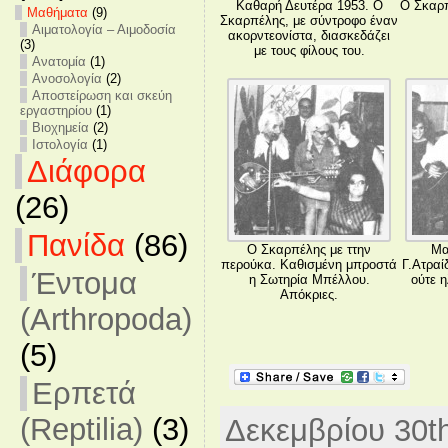
Καθαρή Δευτέρα 1953. Ο
Ο Σκαρπ
Mαθήματα
(9)
Σκαρπέλης, με σύντροφο έναν
Αιματολογία – Αιμοδοσία
ακορντεονίστα, διασκεδάζει
(3)
με τους φίλους του.
Ανατομία
(1)
Ανοσολογία
(2)
Αποστείρωση και σκεύη
εργαστηρίου
(1)
Βιοχημεία
(2)
Ιστολογία
(1)
Διάφορα
(26)
Πανίδα
(86)
Ο Σκαρπέλης με ττην
Μα
περούκα. Καθισμένη μπροστά
Γ.Ατραί
Έντομα
η Σωτηρία Μπέλλου.
ούτε 
Απόκριες.
(Arthropoda)
(5)
Ερπετά
(Reptilia)
(3)
Δεκεμβρίου 30th