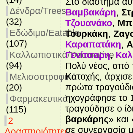
Στο διάστημα αυ
Δένδρα/Trees
Βαμβακάρη
,
Στ
(32)
Τζουανάκο
,
Μπ
Εδώδιμα/Eatable
Τουρκάκη
,
Ζαγ
(107)
Καραπατάκη
,
Α
Καλλωπιστικά/Decorative
Γενίτσαρη
,
Κα
(94)
Πολύ νέος, από 
Κατοχής, άρχισε
Μελισσοτροφικά
πρώτα τραγούδι
(20)
ηχογράφησε το 1
Φαρμακευτικά
τραγούδησε ο ίδι
(115)
βαρκάρης
» και 
2
σε συνεργασία 
Δραστηριότητες