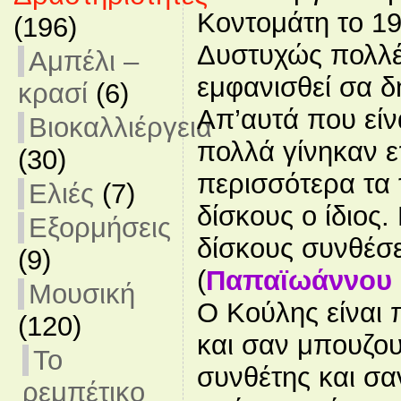
Κοντομάτη το 19
(196)
Δυστυχώς πολλέ
Αμπέλι –
εμφανισθεί σα δ
κρασί
(6)
Απ’αυτά που είν
Βιοκαλλιέργεια
πολλά γίνηκαν ε
(30)
περισσότερα τα
Ελιές
(7)
δίσκους ο ίδιος
Εξορμήσεις
δίσκους συνθέσε
(9)
(
Παπαϊωάννου
Μουσική
Ο Κούλης είναι 
(120)
και σαν μπουζου
Το
συνθέτης και σ
ρεμπέτικο