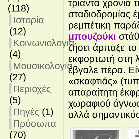
τριάντα χρόνια τ
(118)
σταδιοδρομίας έ
Ιστορία
ρεμπέτικη παράδ
(12)
μπουζούκι
στάθ
Κοινωνιολογία
ζήσει άρπαξε το
(4)
εκφορτωτή στη 
Μουσικολογία
έβγαλε πέρα. Είν
(27)
«σκαφτιάς» (τυ
Περιοχές
απαραίτητη έκφρ
(5)
χωραφιού άγνωσ
Πηγές
(1)
αλλά σημαντικός
Πρόσωπα
(70)