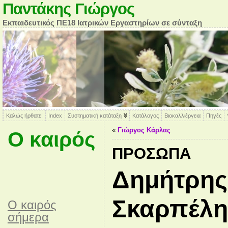
Παντάκης Γιώργος
Εκπαιδευτικός ΠΕ18 Ιατρικών Εργαστηρίων σε σύνταξη
Καλώς ήρθατε!
Index
Συστηματική κατάταξη
Κατάλογος
Βιοκαλλιέργεια
Πηγές
«
Γιώργος Κάρλας
Ο καιρός
ΠΡΌΣΩΠΑ
Δημήτρης
Σκαρπέλη
O καιρός
σήμερα