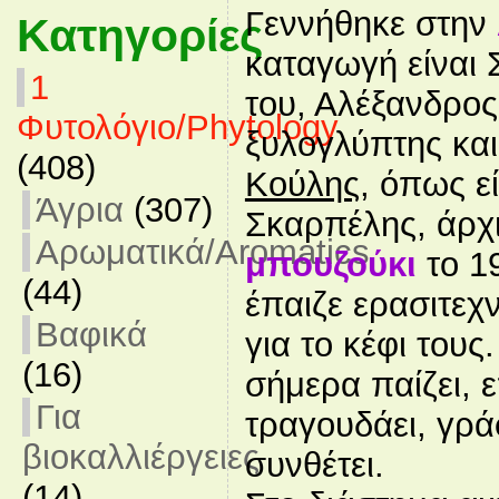
Γεννήθηκε στην
Κατηγορίες
καταγωγή είναι 
1
του, Αλέξανδρος
Φυτολόγιο/Phytology
ξυλογλύπτης και
(408)
Κούλης
, όπως ε
Άγρια
(307)
Σκαρπέλης, άρχι
Αρωματικά/Aromatics
μπουζούκι
το 1
(44)
έπαιζε ερασιτεχ
Βαφικά
για το κέφι τους
(16)
σήμερα παίζει, 
Για
τραγουδάει, γράφ
βιοκαλλιέργειες
συνθέτει.
(14)