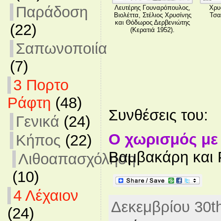
Παράδοση
Λευτέρης Γουναρόπουλος,
Χρυ
Βιολέττα, Στέλιος Χρυσίνης
Τσα
και Θόδωρος Δερβενιώτης
(22)
(Κερατιά 1952).
Σαπωνοποιία
(7)
3 Πορτο
Ράφτη
(48)
Συνθέσεις του:
Γενικά
(24)
Ο χωρισμός μ
Κήπος
(22)
Βαμβακάρη και 
Λιθοαπασχόληση
(10)
4 Λέχαιον
Δεκεμβρίου 30th
(24)