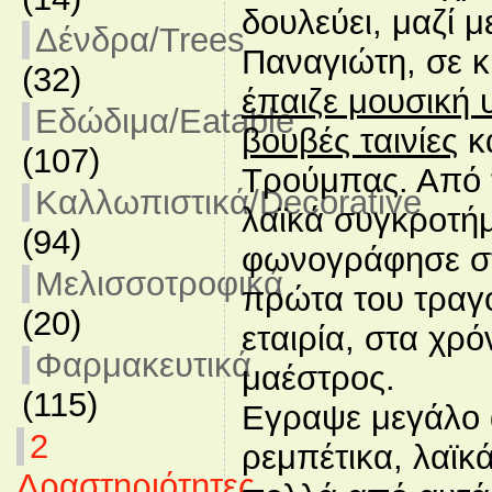
δουλεύει, μαζί μ
Δένδρα/Trees
Παναγιώτη, σε 
(32)
έπαιζε μουσική 
Εδώδιμα/Eatable
βουβές ταινίες
κα
(107)
Τρούμπας. Από 
Καλλωπιστικά/Decorative
λαϊκά συγκροτήμ
(94)
φωνογράφησε στ
Μελισσοτροφικά
πρώτα του τραγο
(20)
εταιρία, στα χρό
Φαρμακευτικά
μαέστρος.
(115)
Εγραψε μεγάλο 
2
ρεμπέτικα, λαϊκ
Δραστηριότητες