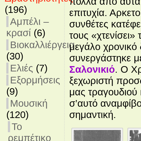
πολλά από αυτά 
(196)
επιτυχία. Αρκετ
Αμπέλι –
συνθέτες κατέφε
κρασί
(6)
τους «χτενίσει» 
Βιοκαλλιέργεια
μεγάλο χρονικό
(30)
συνεργάστηκε μ
Ελιές
(7)
Σαλονικιό
. Ο Χ
Εξορμήσεις
ξεχωριστή προσ
(9)
μας τραγουδιού
σ’αυτό αναμφίβο
Μουσική
σημαντική.
(120)
Το
ρεμπέτικο