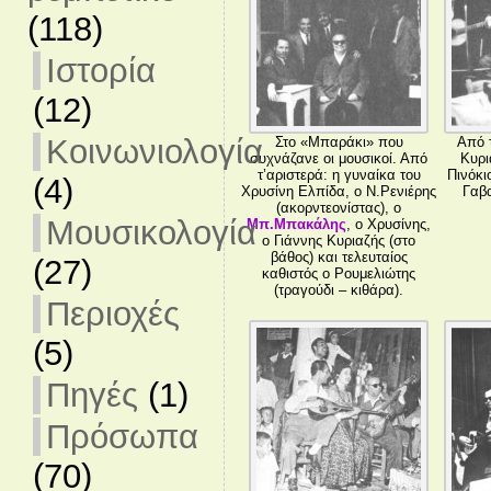
(118)
Ιστορία
(12)
Κοινωνιολογία
Στο «Μπαράκι» που
Από τ
συχνάζανε οι μουσικοί. Από
Κυρι
τ’αριστερά: η γυναίκα του
Πινόκι
(4)
Χρυσίνη Ελπίδα, ο Ν.Ρενιέρης
Γαβα
(ακορντεονίστας), ο
Μουσικολογία
Μπ.Μπακάλης
, ο Χρυσίνης,
ο Γιάννης Κυριαζής (στο
βάθος) και τελευταίος
(27)
καθιστός ο Ρουμελιώτης
(τραγούδι – κιθάρα).
Περιοχές
(5)
Πηγές
(1)
Πρόσωπα
(70)