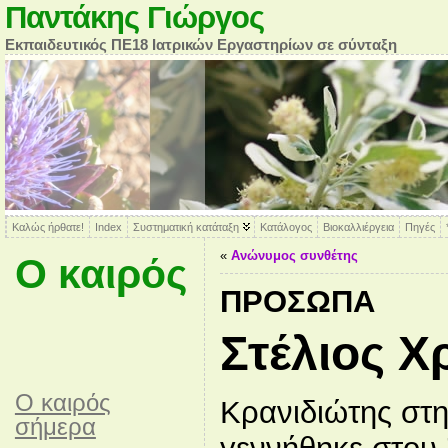
Παντάκης Γιώργος
Εκπαιδευτικός ΠΕ18 Ιατρικών Εργαστηρίων σε σύνταξη
Καλώς ήρθατε!
Index
Συστηματική κατάταξη
Κατάλογος
Βιοκαλλιέργεια
Πηγές
«
Ανώνυμος συνθέτης
Ο καιρός
ΠΡΌΣΩΠΑ
Στέλιος Χ
O καιρός
Κρανιδιώτης στ
σήμερα