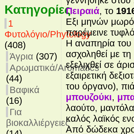
γεννήθηκε στου 
Κατηγορίες
Πειραιά
, το
191
Εξι μηνών μωρ
1
παρέμεινε τυφλό
Φυτολόγιο/Phytology
Η αναπηρία του 
(408)
ασχοληθεί με τη
Άγρια
(307)
εξελιχθεί σε άρι
Αρωματικά/Aromatics
εξαιρετική δεξιο
(44)
του όργανο), πι
Βαφικά
μπουζούκι
,
μπ
(16)
λαούτο, μαντόλα
Για
καλός λαϊκός ε
βιοκαλλιέργειες
Από δώδεκα χρο
(14)