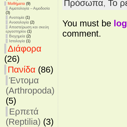
Πρόσωπα
,
Το ρ
Mαθήματα
(9)
Αιματολογία – Αιμοδοσία
(3)
Ανατομία
(1)
You must be
log
Ανοσολογία
(2)
Αποστείρωση και σκεύη
comment.
εργαστηρίου
(1)
Βιοχημεία
(2)
Ιστολογία
(1)
Διάφορα
(26)
Πανίδα
(86)
Έντομα
(Arthropoda)
(5)
Ερπετά
(Reptilia)
(3)