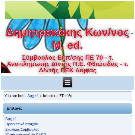
Δημητρακάκης Κων/νος
M. ed.
Σύμβουλος Εκπ/σης ΠΕ 70 - τ.
Αναπληρωτής Δ/ντής Π.Ε. Φθιώτιδας - τ.
Δ/ντής ΠΕΚ Λαμίας
You are here:
Αρχική
Ιστορία
ΣΤ' τάξη
Επιλογές
Αρχική
Προσωπικά στοιχεία
Σχολικός Σύμβουλος
Ολοήμερα σχολεία ΕΑΕΠ