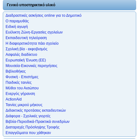
Γενικό υποστηρικτικό υλικό
Διαδραστικές ασκήσεις online για το Δημοτικό
Ο παραμυθάς
Ειδική αγωγή
Ευέλικτη Ζώνη-Εργασίες σχολείων
Εκπαιδευτική τηλεόραση
Η διαφορετικότητα πάει σχολείο
Σχολική βία - εκφοβισμός
Ασφαλές διαδίκτυο
Ευρωπαϊκή Ένωση (ΕΕ)
Μουσεία-Εικονικές περιηγήσεις
Βιβλιοθήκες
Φυσική - Επιστήμες
Παιδικές ταινίες
Μύθοι του Αισώπου
Ενεργός γήρανση
ActionAid
Ταινίες μικρού μήκους
Διδακτικές προτάσεις εκπαιδευτικών
Διάφορα - Σχολικές γιορτές
Βιβλία-Περιοδικά-Πρακτικά συνεδρίων
Διαταραχές Πρόσληψης Τροφής
Επαγγέλματα που χάθηκαν