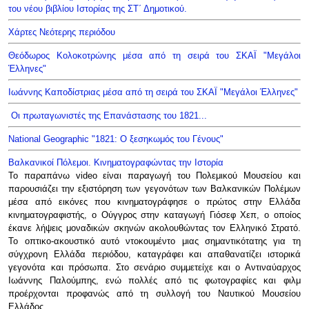
του νέου βιβλίου Ιστορίας της ΣΤ΄ Δημοτικού.
Χάρτες Νεότερης περιόδου
Θεόδωρος Κολοκοτρώνης μέσα από τη σειρά του ΣΚΑΪ "Μεγάλοι
Έλληνες"
Ιωάννης Καποδίστριας μέσα από τη σειρά του ΣΚΑΪ "Μεγάλοι Έλληνες"
Οι πρωταγωνιστές της Επανάστασης του 1821...
National Geographic "1821: Ο ξεσηκωμός του Γένους"
Βαλκανικοί Πόλεμοι. Κινηματογραφώντας την Ιστορία
Το παραπάνω video είναι παραγωγή του Πολεμικού Μουσείου και
παρουσιάζει την εξιστόρηση των γεγονότων των Βαλκανικών Πολέμων
μέσα από εικόνες που κινηματογράφησε ο πρώτος στην Ελλάδα
κινηματογραφιστής, ο Ούγγρος στην καταγωγή Γιόσεφ Χεπ, ο οποίος
έκανε λήψεις μοναδικών σκηνών ακολουθώντας τον Ελληνικό Στρατό.
Το οπτικο-ακουστικό αυτό ντοκουμέντο μιας σημαντικότατης για τη
σύγχρονη Ελλάδα περιόδου, καταγράφει και απαθανατίζει ιστορικά
γεγονότα και πρόσωπα. Στο σενάριο συμμετείχε και ο Αντιναύαρχος
Ιωάννης Παλούμπης, ενώ πολλές από τις φωτογραφίες και φιλμ
προέρχονται προφανώς από τη συλλογή του Ναυτικού Μουσείου
Ελλάδος.