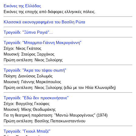
Εικόνες της Ελλάδας
Εικόνες της εποχής από διάφορες ελληνικές πόλεις.
Κλασσικά εικονογραφημένα του Βασίλη Ρώτα
Τραγούδι: "Ξύπνα Ραγιά"...
Τραγούδι: "Μπαρμπα-Γιάννη Μακρυγιάννη"
Στίχοι: Νίκος Γκάτσος
Μουσική: Σταύρος Ξαρχάκος
Πρώτη εκτέλεση: Νίκος Ξυλούρης
Τραγούδι: "Άκρα του τάφου σιωπή"
Ποίηση: Διονύσιος Σολωμός
Μουσική: Γιάννης Μαρκόπουλος
Πρώτη εκτέλεση: Νίκος Ξυλούρης (εδώ με τον Ηλία Κλωναρίδη)
Τραγούδι: "Εδώ δεν προσκυνήσανε"
Στίχοι: Βαγγέλης Γκούφας
Μουσική: Μίκης Θεοδωράκης
Για τη θεατρική παράσταση: "Μαντώ Μαυρογένους" (1974)
Πρώτη εκτέλεση: Βασίλης Παπακωνσταντίνου
Τραγούδι: "Γκιουλ Μπαξέ"