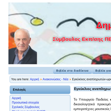
Δημ
Σύμβουλος Εκπ/σης ΠΕ 7
Βιβλία στο διαδίκτυο
Βιβλία γι
You are here:
Αρχική
Ανακοινώσεις - Νέα
Εγκύκλιος αναπληρωτών-ωρο
Εγκύκλιος αναπληρωτ
Επιλογές
Αρχική
Το Υπουργείο Παιδείας 
Προσωπικά στοιχεία
δικαιολογητικά προκειμ
Σχολικός Σύμβουλος
εμπειροτέχνες μουσικούς