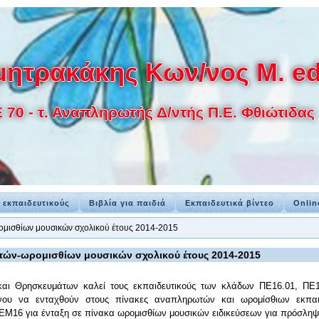
ητρακάκης Κων/νος M. ed
0 - τ. Αναπληρωτής Δ/ντής Π.Ε. Φθιώτιδας -
α εκπαιδευτικούς
Βιβλία για παιδιά
Εκπαιδευτικά βίντεο
Onlin
μισθίων μουσικών σχολικού έτους 2014-2015
ών-ωρομισθίων μουσικών σχολικού έτους 2014-2015
και Θρησκευμάτων καλεί τους εκπαιδευτικούς των κλάδων ΠΕ16.01, ΠΕ
ένου να ενταχθούν στους πίνακες αναπληρωτών και ωρομίσθιων εκπαιδ
 ΕΜ16 για ένταξη σε πίνακα ωρομισθίων μουσικών ειδικεύσεων για πρόσληψη