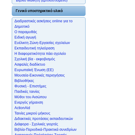
*Βιβλίο Μαθητή (εμπλουτισμένο)
Γενικό υποστηρικτικό υλικό
Διαδραστικές ασκήσεις online για το
Δημοτικό
Ο παραμυθάς
Ειδική αγωγή
Ευέλικτη Ζώνη-Εργασίες σχολείων
Εκπαιδευτική τηλεόραση
Η διαφορετικότητα πάει σχολείο
Σχολική βία - εκφοβισμός
Ασφαλές διαδίκτυο
Ευρωπαϊκή Ένωση (ΕΕ)
Μουσεία-Εικονικές περιηγήσεις
Βιβλιοθήκες
Φυσική - Επιστήμες
Παιδικές ταινίες
Μύθοι του Αισώπου
Ενεργός γήρανση
ActionAid
Ταινίες μικρού μήκους
Διδακτικές προτάσεις εκπαιδευτικών
Διάφορα - Σχολικές γιορτές
Βιβλία-Περιοδικά-Πρακτικά συνεδρίων