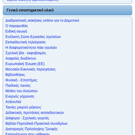
Γενικό υποστηρικτικό υλικό
Διαδραστικές ασκήσεις online για το Δημοτικό
Ο παραμυθάς
Ειδική αγωγή
Ευέλικτη Ζώνη-Εργασίες σχολείων
Εκπαιδευτική τηλεόραση
Η διαφορετικότητα πάει σχολείο
Σχολική βία - εκφοβισμός
Ασφαλές διαδίκτυο
Ευρωπαϊκή Ένωση (ΕΕ)
Μουσεία-Εικονικές περιηγήσεις
Βιβλιοθήκες
Φυσική - Επιστήμες
Παιδικές ταινίες
Μύθοι του Αισώπου
Ενεργός γήρανση
ActionAid
Ταινίες μικρού μήκους
Διδακτικές προτάσεις εκπαιδευτικών
Διάφορα - Σχολικές γιορτές
Βιβλία-Περιοδικά-Πρακτικά συνεδρίων
Διαταραχές Πρόσληψης Τροφής
Επαγγέλματα που χάθηκαν