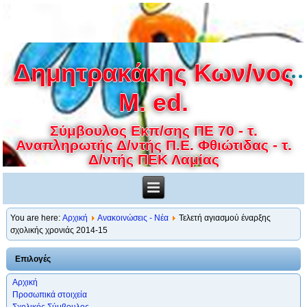
Δημητρακάκης Κων/νος
M. ed.
Σύμβουλος Εκπ/σης ΠΕ 70 - τ.
Αναπληρωτής Δ/ντής Π.Ε. Φθιώτιδας - τ.
Δ/ντής ΠΕΚ Λαμίας
You are here:
Αρχική
Ανακοινώσεις - Νέα
Τελετή αγιασμού έναρξης
σχολικής χρονιάς 2014-15
Επιλογές
Αρχική
Προσωπικά στοιχεία
Σχολικός Σύμβουλος