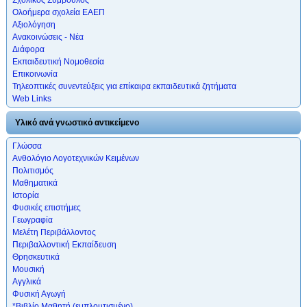
Ολοήμερα σχολεία ΕΑΕΠ
Αξιολόγηση
Ανακοινώσεις - Νέα
Διάφορα
Εκπαιδευτική Νομοθεσία
Επικοινωνία
Τηλεοπτικές συνεντεύξεις για επίκαιρα εκπαιδευτικά ζητήματα
Web Links
Υλικό ανά γνωστικό αντικείμενο
Γλώσσα
Ανθολόγιο Λογοτεχνικών Κειμένων
Πολιτισμός
Μαθηματικά
Ιστορία
Φυσικές επιστήμες
Γεωγραφία
Μελέτη Περιβάλλοντος
Περιβαλλοντική Εκπαίδευση
Θρησκευτικά
Μουσική
Αγγλικά
Φυσική Αγωγή
*Βιβλίο Μαθητή (εμπλουτισμένο)