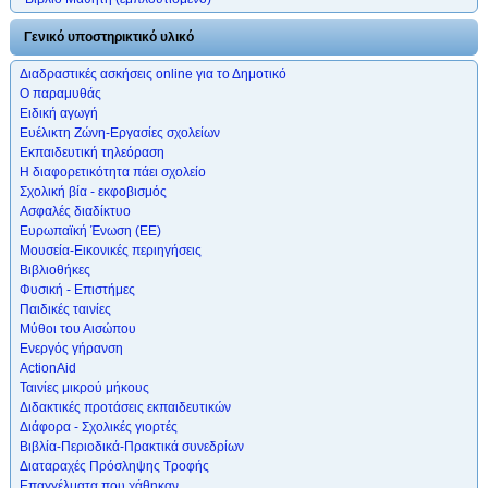
Γενικό υποστηρικτικό υλικό
Διαδραστικές ασκήσεις online για το Δημοτικό
Ο παραμυθάς
Ειδική αγωγή
Ευέλικτη Ζώνη-Εργασίες σχολείων
Εκπαιδευτική τηλεόραση
Η διαφορετικότητα πάει σχολείο
Σχολική βία - εκφοβισμός
Ασφαλές διαδίκτυο
Ευρωπαϊκή Ένωση (ΕΕ)
Μουσεία-Εικονικές περιηγήσεις
Βιβλιοθήκες
Φυσική - Επιστήμες
Παιδικές ταινίες
Μύθοι του Αισώπου
Ενεργός γήρανση
ActionAid
Ταινίες μικρού μήκους
Διδακτικές προτάσεις εκπαιδευτικών
Διάφορα - Σχολικές γιορτές
Βιβλία-Περιοδικά-Πρακτικά συνεδρίων
Διαταραχές Πρόσληψης Τροφής
Επαγγέλματα που χάθηκαν