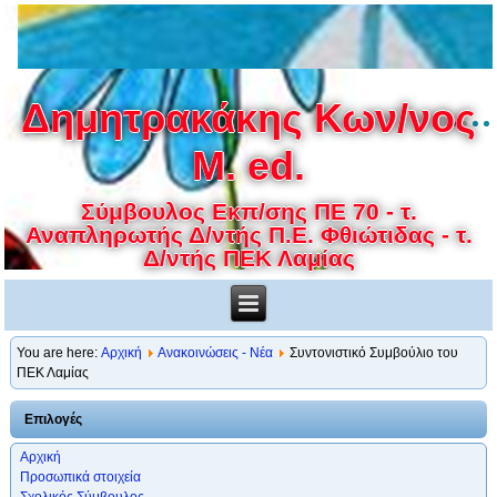
Δημητρακάκης Κων/νος
M. ed.
Σύμβουλος Εκπ/σης ΠΕ 70 - τ.
Αναπληρωτής Δ/ντής Π.Ε. Φθιώτιδας - τ.
Δ/ντής ΠΕΚ Λαμίας
You are here:
Αρχική
Ανακοινώσεις - Νέα
Συντονιστικό Συμβούλιο του
ΠΕΚ Λαμίας
Επιλογές
Αρχική
Προσωπικά στοιχεία
Σχολικός Σύμβουλος