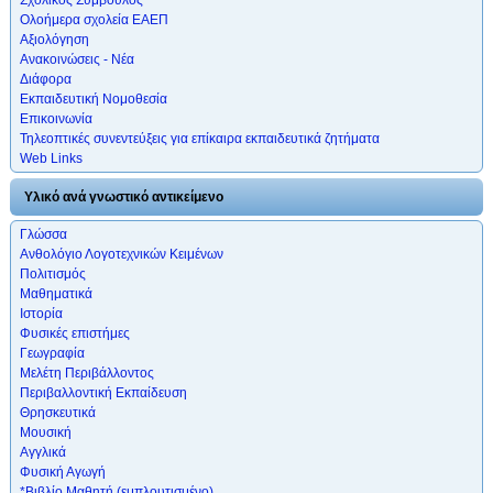
Ολοήμερα σχολεία ΕΑΕΠ
Αξιολόγηση
Ανακοινώσεις - Νέα
Διάφορα
Εκπαιδευτική Νομοθεσία
Επικοινωνία
Τηλεοπτικές συνεντεύξεις για επίκαιρα εκπαιδευτικά ζητήματα
Web Links
Υλικό ανά γνωστικό αντικείμενο
Γλώσσα
Ανθολόγιο Λογοτεχνικών Κειμένων
Πολιτισμός
Μαθηματικά
Ιστορία
Φυσικές επιστήμες
Γεωγραφία
Μελέτη Περιβάλλοντος
Περιβαλλοντική Εκπαίδευση
Θρησκευτικά
Μουσική
Αγγλικά
Φυσική Αγωγή
*Βιβλίο Μαθητή (εμπλουτισμένο)