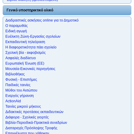
Γενικό υποστηρικτικό υλικό
Διαδραστικές ασκήσεις online για το Δημοτικό
Ο παραμυθάς
Ειδική αγωγή
Ευέλικτη Ζώνη-Εργασίες σχολείων
Εκπαιδευτική τηλεόραση
Η διαφορετικότητα πάει σχολείο
Σχολική βία - εκφοβισμός
Ασφαλές διαδίκτυο
Ευρωπαϊκή Ένωση (ΕΕ)
Μουσεία-Εικονικές περιηγήσεις
Βιβλιοθήκες
Φυσική - Επιστήμες
Παιδικές ταινίες
Μύθοι του Αισώπου
Ενεργός γήρανση
ActionAid
Ταινίες μικρού μήκους
Διδακτικές προτάσεις εκπαιδευτικών
Διάφορα - Σχολικές γιορτές
Βιβλία-Περιοδικά-Πρακτικά συνεδρίων
Διαταραχές Πρόσληψης Τροφής
Επαγγέλματα που χάθηκαν