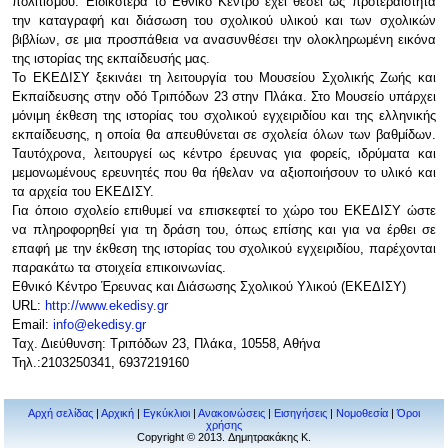
πολιτισμού. Ειδικότερα το Εθνικό Κέντρο έχει θέσει ως προτεραιότητα
την καταγραφή και διάσωση του σχολικού υλικού και των σχολικών
βιβλίων, σε μια προσπάθεια να ανασυνθέσει την ολοκληρωμένη εικόνα
της ιστορίας της εκπαίδευσής μας.
Το ΕΚΕΔΙΣΥ ξεκινάει τη λειτουργία του Μουσείου Σχολικής Ζωής και
Εκπαίδευσης στην οδό Τριπόδων 23 στην Πλάκα. Στο Μουσείο υπάρχει
μόνιμη έκθεση της ιστορίας του σχολικού εγχειριδίου και της ελληνικής
εκπαίδευσης, η οποία θα απευθύνεται σε σχολεία όλων των βαθμίδων.
Ταυτόχρονα, λειτουργεί ως κέντρο έρευνας για φορείς, ιδρύματα και
μεμονωμένους ερευνητές που θα ήθελαν να αξιοποιήσουν το υλικό και
τα αρχεία του ΕΚΕΔΙΣΥ.
Για όποιο σχολείο επιθυμεί να επισκεφτεί το χώρο του ΕΚΕΔΙΣΥ ώστε
να πληροφορηθεί για τη δράση του, όπως επίσης και για να έρθει σε
επαφή με την έκθεση της ιστορίας του σχολικού εγχειριδίου, παρέχονται
παρακάτω τα στοιχεία επικοινωνίας.
Εθνικό Κέντρο Έρευνας και Διάσωσης Σχολικού Υλικού (ΕΚΕΔΙΣΥ)
URL:
http://www.ekedisy.gr
Email:
info@ekedisy.gr
Ταχ. Διεύθυνση: Τριπόδων 23, Πλάκα, 10558, Αθήνα
Τηλ.:2103250341, 6937219160
Αρχή σελίδας
|
Αρχική
|
Εγκύκλιοι
|
Ανακοινώσεις
|
Εισηγήσεις
|
Νομοθεσία
|
Όροι
χρήσης
Copyright © 2013. Δημητρακάκης Κ.