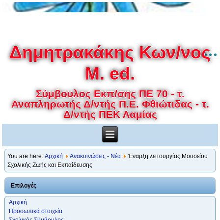
Δημητρακάκης Κων/νος
M. ed.
Σύμβουλος Εκπ/σης ΠΕ 70 - τ.
Αναπληρωτής Δ/ντής Π.Ε. Φθιώτιδας - τ.
Δ/ντής ΠΕΚ Λαμίας
You are here:
Αρχική
Ανακοινώσεις - Νέα
Έναρξη λειτουργίας Μουσείου
Σχολικής Ζωής και Εκπαίδευσης
Επιλογές
Αρχική
Προσωπικά στοιχεία
Σχολικός Σύμβουλος