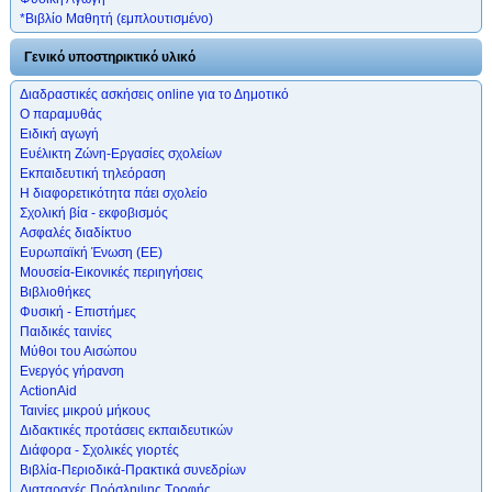
*Βιβλίο Μαθητή (εμπλουτισμένο)
Γενικό υποστηρικτικό υλικό
Διαδραστικές ασκήσεις online για το Δημοτικό
Ο παραμυθάς
Ειδική αγωγή
Ευέλικτη Ζώνη-Εργασίες σχολείων
Εκπαιδευτική τηλεόραση
Η διαφορετικότητα πάει σχολείο
Σχολική βία - εκφοβισμός
Ασφαλές διαδίκτυο
Ευρωπαϊκή Ένωση (ΕΕ)
Μουσεία-Εικονικές περιηγήσεις
Βιβλιοθήκες
Φυσική - Επιστήμες
Παιδικές ταινίες
Μύθοι του Αισώπου
Ενεργός γήρανση
ActionAid
Ταινίες μικρού μήκους
Διδακτικές προτάσεις εκπαιδευτικών
Διάφορα - Σχολικές γιορτές
Βιβλία-Περιοδικά-Πρακτικά συνεδρίων
Διαταραχές Πρόσληψης Τροφής