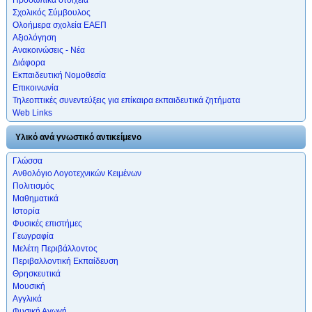
Σχολικός Σύμβουλος
Ολοήμερα σχολεία ΕΑΕΠ
Αξιολόγηση
Ανακοινώσεις - Νέα
Διάφορα
Εκπαιδευτική Νομοθεσία
Επικοινωνία
Τηλεοπτικές συνεντεύξεις για επίκαιρα εκπαιδευτικά ζητήματα
Web Links
Υλικό ανά γνωστικό αντικείμενο
Γλώσσα
Ανθολόγιο Λογοτεχνικών Κειμένων
Πολιτισμός
Μαθηματικά
Ιστορία
Φυσικές επιστήμες
Γεωγραφία
Μελέτη Περιβάλλοντος
Περιβαλλοντική Εκπαίδευση
Θρησκευτικά
Μουσική
Αγγλικά
Φυσική Αγωγή