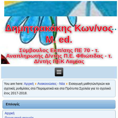
Δημητρακάκης Κων/νος
M. ed.
Σύμβουλος Εκπ/σης ΠΕ 70 - τ.
Αναπληρωτής Δ/ντής Π.Ε. Φθιώτιδας - τ.
Δ/ντής ΠΕΚ Λαμίας
You are here:
Αρχική
Ανακοινώσεις - Νέα
Εισαγωγή μαθητών/τριών και
σχετικές ρυθμίσεις στα Πειραματικά και στα Πρότυπα Σχολεία για το σχολικό
έτος 2017-2018.
Επιλογές
Αρχική
Προσωπικά στοιχεία