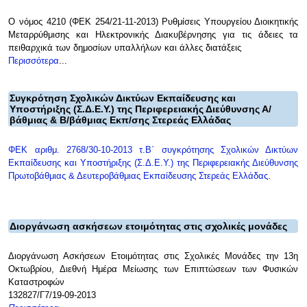
Ο νόμος 4210 (ΦΕΚ 254/21-11-2013) Ρυθμίσεις Υπουργείου Διοικητικής
Μεταρρύθμισης και Ηλεκτρονικής Διακυβέρνησης για τις άδειες τα
πειθαρχικά των δημοσίων υπαλλήλων και άλλες διατάξεις
Περισσότερα
...
Συγκρότηση Σχολικών Δικτύων Εκπαίδευσης και
Υποστήριξης (Σ.Δ.Ε.Υ.) της Περιφερειακής Διεύθυνσης Α/
βάθμιας & Β/βάθμιας Εκπ/σης Στερεάς Ελλάδας
ΦΕΚ αριθμ. 2768/30-10-2013 τ.Β΄ συγκρότησης Σχολικών Δικτύων
Εκπαίδευσης και Υποστήριξης (Σ.Δ.Ε.Υ.) της Περιφερειακής Διεύθυνσης
Πρωτοβάθμιας & Δευτεροβάθμιας Εκπαίδευσης Στερεάς Ελλάδας.
Διοργάνωση ασκήσεων ετοιμότητας στις σχολικές μονάδες
Διοργάνωση Ασκήσεων Ετοιμότητας στις Σχολικές Μονάδες την 13η
Οκτωβρίου, Διεθνή Ημέρα Μείωσης των Επιπτώσεων των Φυσικών
Καταστροφών
132827/Γ7/19-09-2013