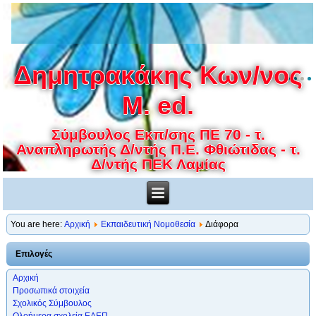
Δημητρακάκης Κων/νος
M. ed.
Σύμβουλος Εκπ/σης ΠΕ 70 - τ.
Αναπληρωτής Δ/ντής Π.Ε. Φθιώτιδας - τ.
Δ/ντής ΠΕΚ Λαμίας
You are here:
Αρχική
Εκπαιδευτική Νομοθεσία
Διάφορα
Επιλογές
Αρχική
Προσωπικά στοιχεία
Σχολικός Σύμβουλος
Ολοήμερα σχολεία ΕΑΕΠ