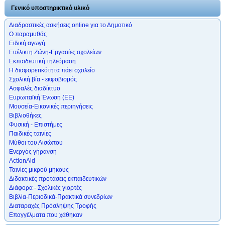
Γενικό υποστηρικτικό υλικό
Διαδραστικές ασκήσεις online για το Δημοτικό
Ο παραμυθάς
Ειδική αγωγή
Ευέλικτη Ζώνη-Εργασίες σχολείων
Εκπαιδευτική τηλεόραση
Η διαφορετικότητα πάει σχολείο
Σχολική βία - εκφοβισμός
Ασφαλές διαδίκτυο
Ευρωπαϊκή Ένωση (ΕΕ)
Μουσεία-Εικονικές περιηγήσεις
Βιβλιοθήκες
Φυσική - Επιστήμες
Παιδικές ταινίες
Μύθοι του Αισώπου
Ενεργός γήρανση
ActionAid
Ταινίες μικρού μήκους
Διδακτικές προτάσεις εκπαιδευτικών
Διάφορα - Σχολικές γιορτές
Βιβλία-Περιοδικά-Πρακτικά συνεδρίων
Διαταραχές Πρόσληψης Τροφής
Επαγγέλματα που χάθηκαν