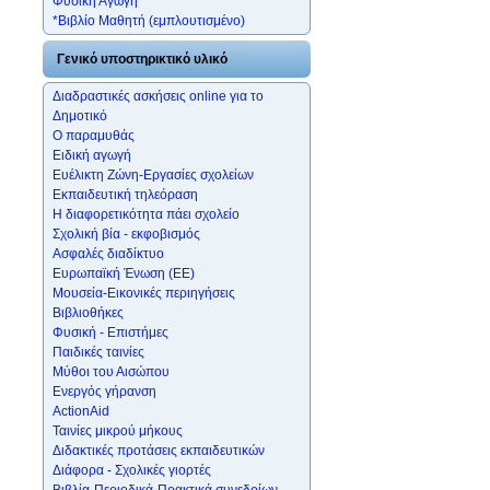
Φυσική Αγωγή
*Βιβλίο Μαθητή (εμπλουτισμένο)
Γενικό υποστηρικτικό υλικό
Διαδραστικές ασκήσεις online για το
Δημοτικό
Ο παραμυθάς
Ειδική αγωγή
Ευέλικτη Ζώνη-Εργασίες σχολείων
Εκπαιδευτική τηλεόραση
Η διαφορετικότητα πάει σχολείο
Σχολική βία - εκφοβισμός
Ασφαλές διαδίκτυο
Ευρωπαϊκή Ένωση (ΕΕ)
Μουσεία-Εικονικές περιηγήσεις
Βιβλιοθήκες
Φυσική - Επιστήμες
Παιδικές ταινίες
Μύθοι του Αισώπου
Ενεργός γήρανση
ActionAid
Ταινίες μικρού μήκους
Διδακτικές προτάσεις εκπαιδευτικών
Διάφορα - Σχολικές γιορτές