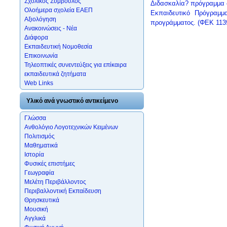
Σχολικός Σύμβουλος
Διδασκαλία? πρόγραμμα σ
Ολοήμερα σχολεία ΕΑΕΠ
Εκπαιδευτικό Πρόγραμμ
Αξιολόγηση
προγράμματος. (ΦΕΚ 113
Ανακοινώσεις - Νέα
Διάφορα
Εκπαιδευτική Νομοθεσία
Επικοινωνία
Τηλεοπτικές συνεντεύξεις για επίκαιρα
εκπαιδευτικά ζητήματα
Web Links
Υλικό ανά γνωστικό αντικείμενο
Γλώσσα
Ανθολόγιο Λογοτεχνικών Κειμένων
Πολιτισμός
Μαθηματικά
Ιστορία
Φυσικές επιστήμες
Γεωγραφία
Μελέτη Περιβάλλοντος
Περιβαλλοντική Εκπαίδευση
Θρησκευτικά
Μουσική
Αγγλικά