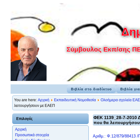
Δημ
Σύμβουλος Εκπ/σης ΠΕ 7
Βιβλία στο διαδίκτυο
Βιβλία γι
You are here:
Αρχική
Εκπαιδευτική Νομοθεσία
Ολοήμερα σχολεία ΕΑ
λειτουργήσουν με ΕΑΕΠ
ΦΕΚ 1139_28-7-2010 
Επιλογές
που θα λειτουργήσου
Αρχική
Προσωπικά στοιχεία
Αριθμ.: Φ.12/879/88413 /