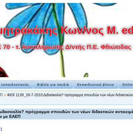
ητρακάκης Κων/νος M. ed
0 - τ. Αναπληρωτής Δ/ντής Π.Ε. Φθιώτιδας -
α εκπαιδευτικούς
Βιβλία για παιδιά
Εκπαιδευτικά βίντεο
Onlin
ΕΠ
ΦΕΚ 1139_28-7-2010 Διδασκαλία? πρόγραμμα σπουδών των νέων διδακτικών α
Διδασκαλία? πρόγραμμα σπουδών των νέων διδακτικών αντικειμέ
ν με ΕΑΕΠ
Γ1