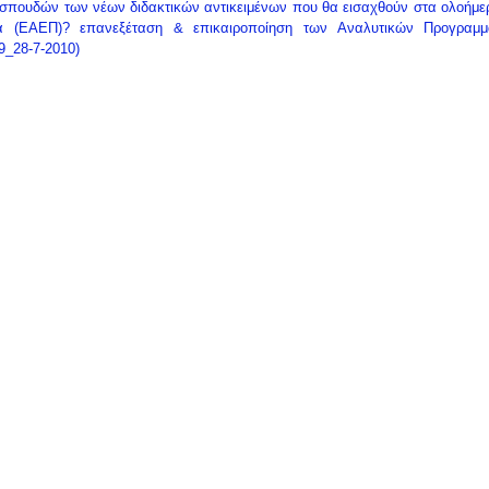
πουδών των νέων διδακτικών αντικειμένων που θα εισαχθούν στα ολοήμερ
α (ΕΑΕΠ)? επανεξέταση & επικαιροποίηση των Αναλυτικών Προγραμμά
9_28-7-2010)