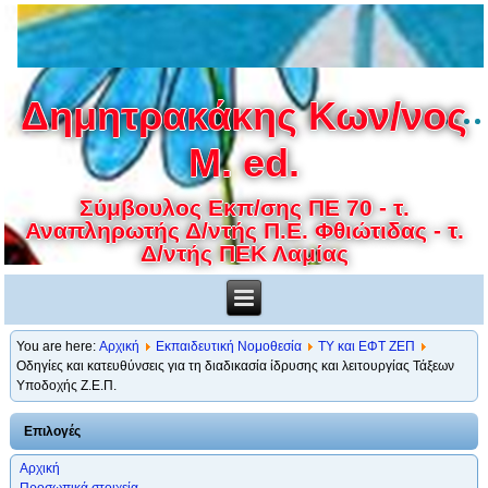
Δημητρακάκης Κων/νος
M. ed.
Σύμβουλος Εκπ/σης ΠΕ 70 - τ.
Αναπληρωτής Δ/ντής Π.Ε. Φθιώτιδας - τ.
Δ/ντής ΠΕΚ Λαμίας
You are here:
Αρχική
Εκπαιδευτική Νομοθεσία
ΤΥ και ΕΦΤ ΖΕΠ
Οδηγίες και κατευθύνσεις για τη διαδικασία ίδρυσης και λειτουργίας Τάξεων
Υποδοχής Ζ.Ε.Π.
Επιλογές
Αρχική
Προσωπικά στοιχεία