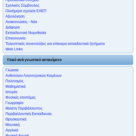
Σχολικός Σύμβουλος
Ολοήμερα σχολεία ΕΑΕΠ
Αξιολόγηση
Ανακοινώσεις - Νέα
Διάφορα
Εκπαιδευτική Νομοθεσία
Επικοινωνία
Τηλεοπτικές συνεντεύξεις για επίκαιρα εκπαιδευτικά ζητήματα
Web Links
Υλικό ανά γνωστικό αντικείμενο
Γλώσσα
Ανθολόγιο Λογοτεχνικών Κειμένων
Πολιτισμός
Μαθηματικά
Ιστορία
Φυσικές επιστήμες
Γεωγραφία
Μελέτη Περιβάλλοντος
Περιβαλλοντική Εκπαίδευση
Θρησκευτικά
Μουσική
Αγγλικά
Φυσική Αγωγή