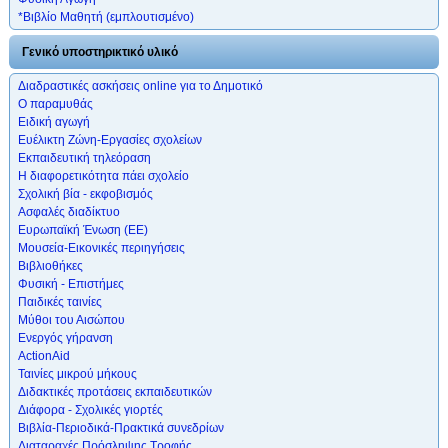
*Βιβλίο Μαθητή (εμπλουτισμένο)
Γενικό υποστηρικτικό υλικό
Διαδραστικές ασκήσεις online για το Δημοτικό
Ο παραμυθάς
Ειδική αγωγή
Ευέλικτη Ζώνη-Εργασίες σχολείων
Εκπαιδευτική τηλεόραση
Η διαφορετικότητα πάει σχολείο
Σχολική βία - εκφοβισμός
Ασφαλές διαδίκτυο
Ευρωπαϊκή Ένωση (ΕΕ)
Μουσεία-Εικονικές περιηγήσεις
Βιβλιοθήκες
Φυσική - Επιστήμες
Παιδικές ταινίες
Μύθοι του Αισώπου
Ενεργός γήρανση
ActionAid
Ταινίες μικρού μήκους
Διδακτικές προτάσεις εκπαιδευτικών
Διάφορα - Σχολικές γιορτές
Βιβλία-Περιοδικά-Πρακτικά συνεδρίων
Διαταραχές Πρόσληψης Τροφής