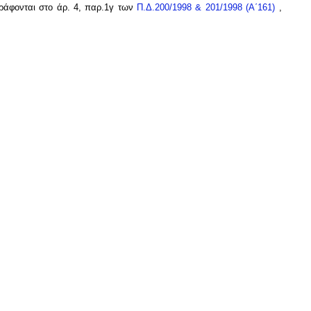
γράφονται στο άρ. 4, παρ.1γ των
Π.Δ.200/1998 & 201/1998 (Α΄161)
,