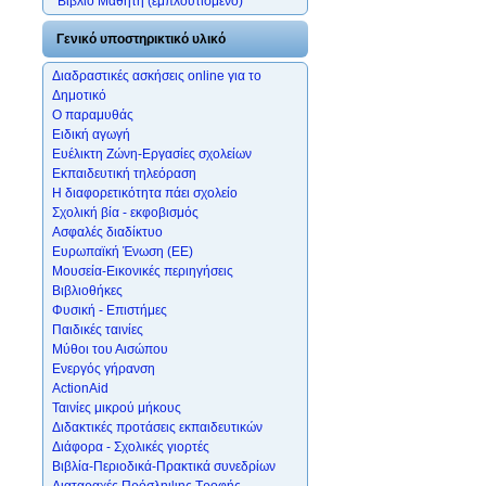
*Βιβλίο Μαθητή (εμπλουτισμένο)
Γενικό υποστηρικτικό υλικό
Διαδραστικές ασκήσεις online για το
Δημοτικό
Ο παραμυθάς
Ειδική αγωγή
Ευέλικτη Ζώνη-Εργασίες σχολείων
Εκπαιδευτική τηλεόραση
Η διαφορετικότητα πάει σχολείο
Σχολική βία - εκφοβισμός
Ασφαλές διαδίκτυο
Ευρωπαϊκή Ένωση (ΕΕ)
Μουσεία-Εικονικές περιηγήσεις
Βιβλιοθήκες
Φυσική - Επιστήμες
Παιδικές ταινίες
Μύθοι του Αισώπου
Ενεργός γήρανση
ActionAid
Ταινίες μικρού μήκους
Διδακτικές προτάσεις εκπαιδευτικών
Διάφορα - Σχολικές γιορτές
Βιβλία-Περιοδικά-Πρακτικά συνεδρίων