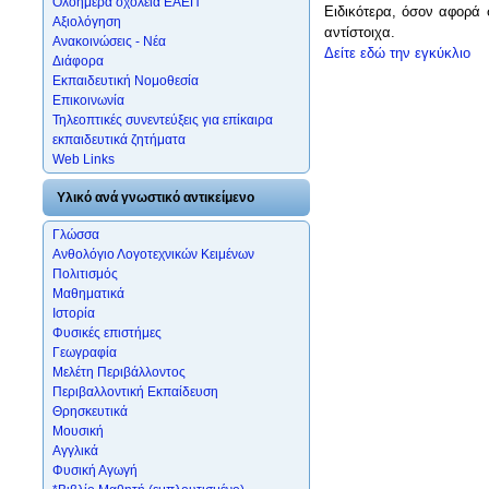
Ολοήμερα σχολεία ΕΑΕΠ
Ειδικότερα, όσον αφορά 
Αξιολόγηση
αντίστοιχα.
Ανακοινώσεις - Νέα
Δείτε εδώ την εγκύκλιο
Διάφορα
Εκπαιδευτική Νομοθεσία
Επικοινωνία
Τηλεοπτικές συνεντεύξεις για επίκαιρα
εκπαιδευτικά ζητήματα
Web Links
Υλικό ανά γνωστικό αντικείμενο
Γλώσσα
Ανθολόγιο Λογοτεχνικών Κειμένων
Πολιτισμός
Μαθηματικά
Ιστορία
Φυσικές επιστήμες
Γεωγραφία
Μελέτη Περιβάλλοντος
Περιβαλλοντική Εκπαίδευση
Θρησκευτικά
Μουσική
Αγγλικά
Φυσική Αγωγή