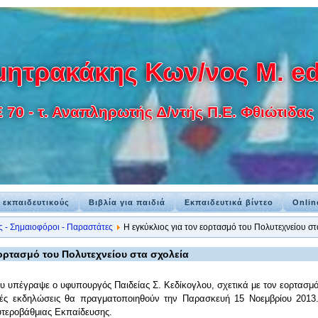
ητρακάκης Κων/νος M. ed
0 - τ. Αναπληρωτής Δ/ντής Π.Ε. Φθιώτιδας -
α εκπαιδευτικούς
Βιβλία για παιδιά
Εκπαιδευτικά βίντεο
Onlin
ς - Σημαιοφόροι - Παραστάτες
Η εγκύκλιος για τον εορτασμό του Πολυτεχνείου στ
εορτασμό του Πολυτεχνείου στα σχολεία
 υπέγραψε ο υφυπουργός Παιδείας Σ. Κεδίκογλου, σχετικά με τον εορτασμό 
ικές εκδηλώσεις θα πραγματοποιηθούν την Παρασκευή 15 Νοεμβρίου 2013
υτεροβάθμιας Εκπαίδευσης.