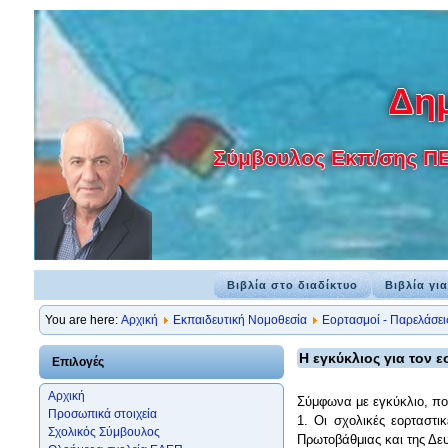
Δημ
Σύμβουλος Εκπ/σης ΠΕ 7
Βιβλία στο διαδίκτυο
Βιβλία γι
You are here:
Αρχική
Εκπαιδευτική Νομοθεσία
Εορτασμοί - Παρελάσει
Η εγκύκλιος για τον 
Επιλογές
Αρχική
Σύμφωνα με εγκύκλιο, που
Προσωπικά στοιχεία
1. Οι σχολικές εορταστ
Σχολικός Σύμβουλος
Πρωτοβάθμιας και της Δε