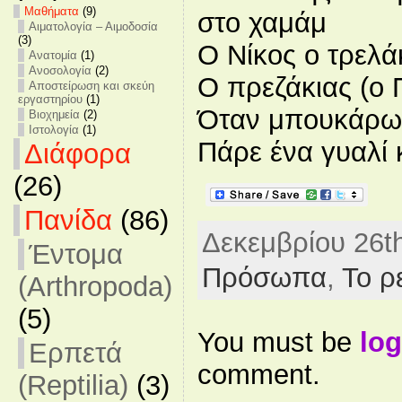
Mαθήματα
(9)
στο χαμάμ
Αιματολογία – Αιμοδοσία
(3)
Ο Νίκος ο τρελά
Ανατομία
(1)
Ανοσολογία
(2)
Ο πρεζάκιας (ο 
Αποστείρωση και σκεύη
εργαστηρίου
(1)
Όταν μπουκάρω 
Βιοχημεία
(2)
Ιστολογία
(1)
Πάρε ένα γυαλί 
Διάφορα
(26)
Πανίδα
(86)
Δεκεμβρίου 26th
Έντομα
Πρόσωπα
,
Το ρ
(Arthropoda)
(5)
You must be
log
Ερπετά
comment.
(Reptilia)
(3)