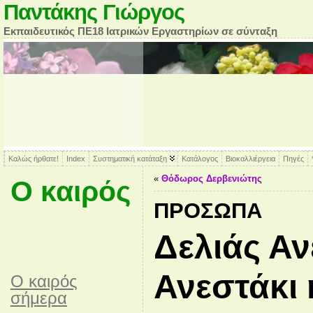
Παντάκης Γιώργος
Εκπαιδευτικός ΠΕ18 Ιατρικών Εργαστηρίων σε σύνταξη
Καλώς ήρθατε!
Index
Συστηματική κατάταξη
Κατάλογος
Βιοκαλλιέργεια
Πηγές
«
Θόδωρος Δερβενιώτης
Ο καιρός
ΠΡΌΣΩΠΑ
Δελιάς Αν
Ανεστάκι 
O καιρός
σήμερα