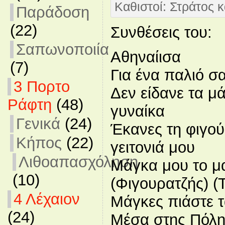
Καθιστοί: Στράτος 
Παράδοση
(22)
Συνθέσεις του:
Σαπωνοποιία
Αθηναίισα
(7)
Για ένα παλιό σα
3 Πορτο
Δεν είδανε τα μά
Ράφτη
(48)
γυναίκα
Γενικά
(24)
Έκανες τη φιγο
Κήπος
(22)
γειτονιά μου
Λιθοαπασχόληση
Μάγκα μου το μ
(10)
(Φιγουρατζής) (
4 Λέχαιον
Μάγκες πιάστε 
(24)
Μέσα στης Πόλης