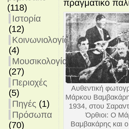
πραγματικό παλι
(118)
Ιστορία
(12)
Κοινωνιολογία
(4)
Μουσικολογία
(27)
Περιοχές
Αυθεντική φωτογ
(5)
Μάρκου Βαμβακάρη.
Πηγές
(1)
1934, στου Σαραν
Πρόσωπα
Όρθιοι: Ο Μ
Βαμβακάρης και ο
(70)