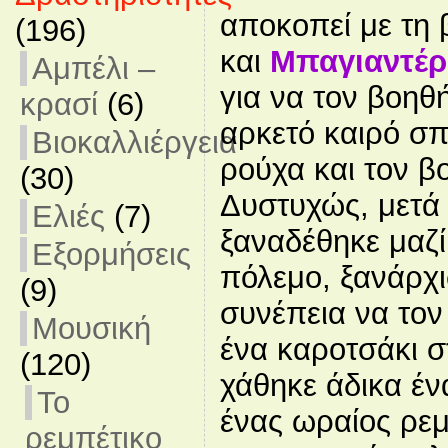
αποκοπεί με τη 
(196)
και
Μπαγιαντέ
Αμπέλι –
για να τον βοηθ
κρασί
(6)
αρκετό καιρό σπ
Βιοκαλλιέργεια
ρούχα και τον β
(30)
Δυστυχώς, μετά
Ελιές
(7)
ξαναδέθηκε μαζί 
Εξορμήσεις
πόλεμο, ξανάρχι
(9)
συνέπεια να τον
Μουσική
ένα καροτσάκι σ
(120)
χάθηκε άδικα έν
Το
ένας ωραίος ρεμ
ρεμπέτικο