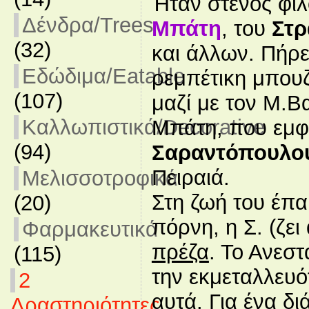
Ήταν στενός φίλ
Δένδρα/Trees
Μπάτη
, του
Στρ
(32)
και άλλων. Πήρ
Εδώδιμα/Eatable
ρεμπέτικη μπουζ
(107)
μαζί με τον Μ.Β
Καλλωπιστικά/Decorative
Μπάτη, που εμφ
(94)
Σαραντόπουλο
Πειραιά.
Μελισσοτροφικά
Στη ζωή του έπα
(20)
πόρνη, η Σ. (ζε
Φαρμακευτικά
πρέζα
. Το Ανεστ
(115)
την εκμεταλλευό
2
αυτά. Για ένα δ
Δραστηριότητες