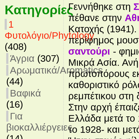
Γεννήθηκε στη
Κατηγορίες
πέθανε στην
Αθ
1
Κατοχής (1941).
Φυτολόγιο/Phytology
περίφημος μουσι
(408)
σαντούρι
- φημ
Άγρια
(307)
Μικρά Ασία. Ανή
Αρωματικά/Aromatics
πρωτοπόρους εκ
(44)
καθοριστικό ρόλ
Βαφικά
ρεμπέτικου στη 
(16)
Στην αρχή έπαι
Για
Ελλάδα μετά το 
βιοκαλλιέργειες
το 1928- και με
(14)