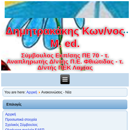
Δημητρακάκης Κων/νος
M. ed.
Σύμβουλος Εκπ/σης ΠΕ 70 - τ.
Αναπληρωτής Δ/ντής Π.Ε. Φθιώτιδας - τ.
Δ/ντής ΠΕΚ Λαμίας
You are here:
Αρχική
Ανακοινώσεις - Νέα
Επιλογές
Αρχική
Προσωπικά στοιχεία
Σχολικός Σύμβουλος
Ολοήμερα σχολεία ΕΑΕΠ