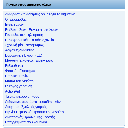
Γενικό υποστηρικτικό υλικό
Διαδραστικές ασκήσεις online για το Δημοτικό
Ο παραμυθάς
Ειδική αγωγή
Ευέλικτη Ζώνη-Εργασίες σχολείων
Εκπαιδευτική τηλεόραση
Η διαφορετικότητα πάει σχολείο
Σχολική βία - εκφοβισμός
Ασφαλές διαδίκτυο
Ευρωπαϊκή Ένωση (ΕΕ)
Μουσεία-Εικονικές περιηγήσεις
Βιβλιοθήκες
Φυσική - Επιστήμες
Παιδικές ταινίες
Μύθοι του Αισώπου
Ενεργός γήρανση
ActionAid
Ταινίες μικρού μήκους
Διδακτικές προτάσεις εκπαιδευτικών
Διάφορα - Σχολικές γιορτές
Βιβλία-Περιοδικά-Πρακτικά συνεδρίων
Διαταραχές Πρόσληψης Τροφής
Επαγγέλματα που χάθηκαν