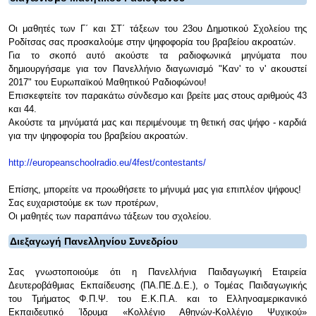
Οι μαθητές των Γ΄ και ΣΤ΄ τάξεων του 23ου Δημοτικού Σχολείου της
Ροδίτσας σας προσκαλούμε στην ψηφοφορία του βραβείου ακροατών.
Για το σκοπό αυτό ακούστε τα ραδιοφωνικά μηνύματα που
δημιουργήσαμε για τον Πανελλήνιο διαγωνισμό "Καν' το ν' ακουστεί
2017" του Ευρωπαϊκού Μαθητικού Ραδιοφώνου!
Επισκεφτείτε τον παρακάτω σύνδεσμο και βρείτε μας στους αριθμούς 43
και 44.
Ακούστε τα μηνύματά μας και περιμένουμε τη θετική σας ψήφο - καρδιά
για την ψηφοφορία του βραβείου ακροατών.
http://europeanschoolradio.eu/4fest/contestants/
Επίσης, μπορείτε να προωθήσετε το μήνυμά μας για επιπλέον ψήφους!
Σας ευχαριστούμε εκ των προτέρων,
Οι μαθητές των παραπάνω τάξεων του σχολείου.
Διεξαγωγή Πανελληνίου Συνεδρίου
Σας γνωστοποιούμε ότι η Πανελλήνια Παιδαγωγική Εταιρεία
Δευτεροβάθμιας Εκπαίδευσης (ΠΑ.ΠΕ.Δ.Ε.), ο Τομέας Παιδαγωγικής
του Τμήματος Φ.Π.Ψ. του Ε.Κ.Π.Α. και το Ελληνοαμερικανικό
Εκπαιδευτικό Ίδρυμα «Κολλέγιο Αθηνών-Κολλέγιο Ψυχικού»