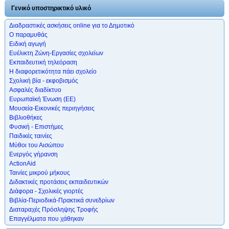
Γενικό υποστηρικτικό υλικό
Διαδραστικές ασκήσεις online για το Δημοτικό
Ο παραμυθάς
Ειδική αγωγή
Ευέλικτη Ζώνη-Εργασίες σχολείων
Εκπαιδευτική τηλεόραση
Η διαφορετικότητα πάει σχολείο
Σχολική βία - εκφοβισμός
Ασφαλές διαδίκτυο
Ευρωπαϊκή Ένωση (ΕΕ)
Μουσεία-Εικονικές περιηγήσεις
Βιβλιοθήκες
Φυσική - Επιστήμες
Παιδικές ταινίες
Μύθοι του Αισώπου
Ενεργός γήρανση
ActionAid
Ταινίες μικρού μήκους
Διδακτικές προτάσεις εκπαιδευτικών
Διάφορα - Σχολικές γιορτές
Βιβλία-Περιοδικά-Πρακτικά συνεδρίων
Διαταραχές Πρόσληψης Τροφής
Επαγγέλματα που χάθηκαν