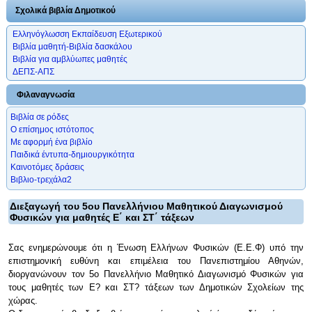
Σχολικά βιβλία Δημοτικού
Ελληνόγλωσση Εκπαίδευση Εξωτερικού
Βιβλία μαθητή-Βιβλία δασκάλου
Βιβλία για αμβλύωπες μαθητές
ΔΕΠΣ-ΑΠΣ
Φιλαναγνωσία
Βιβλία σε ρόδες
Ο επίσημος ιστότοπος
Με αφορμή ένα βιβλίο
Παιδικά έντυπα-δημιουργικότητα
Καινοτόμες δράσεις
Βιβλιο-τρεχάλα2
Διεξαγωγή του 5ου Πανελλήνιου Μαθητικού Διαγωνισμού
Φυσικών για μαθητές Ε΄ και ΣΤ΄ τάξεων
Σας ενημερώνουμε ότι η Ένωση Ελλήνων Φυσικών (Ε.Ε.Φ) υπό την
επιστημονική ευθύνη και επιμέλεια του Πανεπιστημίου Αθηνών,
διοργανώνουν τον 5ο Πανελλήνιο Μαθητικό Διαγωνισμό Φυσικών για
τους μαθητές των Ε? και ΣΤ? τάξεων των Δημοτικών Σχολείων της
χώρας.