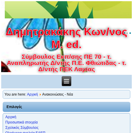
Δημητρακάκης Κων/νος
M. ed.
Σύμβουλος Εκπ/σης ΠΕ 70 - τ.
Αναπληρωτής Δ/ντής Π.Ε. Φθιώτιδας - τ.
Δ/ντής ΠΕΚ Λαμίας
You are here:
Αρχική
Ανακοινώσεις - Νέα
Επιλογές
Αρχική
Προσωπικά στοιχεία
Σχολικός Σύμβουλος
Ολοήμερα σχολεία ΕΑΕΠ