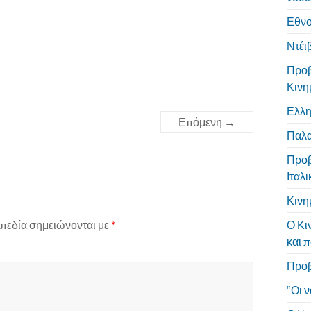
Εθνο
Ντέι
Προβ
Κινη
Ελλη
Επόμενη →
Παλα
Προβ
Ιταλ
Κινη
πεδία σημειώνονται με
*
Ο Κι
και 
Προβ
“Οι 