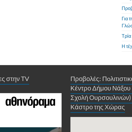
Προβ
Για 
Γλώσ
Τρία
Η τέ
ίες στην ΤV
Προβολές: Πoλιτιστικ
Κέντρο Δήμου Νάξου
Σχολή Ουρσουλινών)
Κάστρο της Χώρας