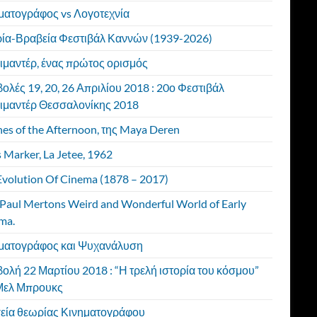
ματογράφος vs Λογοτεχνία
ρία-Βραβεία Φεστιβάλ Καννών (1939-2026)
ιμαντέρ, ένας πρώτος ορισμός
ολές 19, 20, 26 Απριλίου 2018 : 20ο Φεστιβάλ
ιμαντέρ Θεσσαλονίκης 2018
es of the Afternoon, της Maya Deren
 Marker, La Jetee, 1962
Evolution Of Cinema (1878 – 2017)
Paul Mertons Weird and Wonderful World of Early
ma.
ματογράφος και Ψυχανάλυση
ολή 22 Μαρτίου 2018 : “Η τρελή ιστορία του κόσμου”
Μελ Μπρουκς
χεία θεωρίας Κινηματογράφου