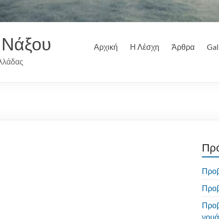
 Νάξου
Αρχική
Η Λέσχη
Άρθρα
Gal
λλάδας
Πρ
Προβ
Προβ
Προβ
νουά