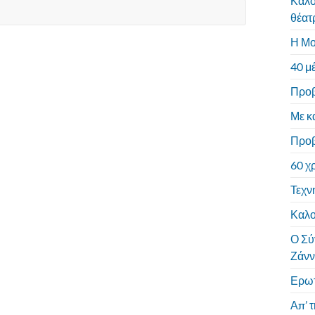
Καλο
θέατ
Η Μο
40 μ
Προβ
Με κ
Προβ
60 χ
Τεχν
Καλο
Ο Σύ
Ζάνν
Ερωτ
Απ’ 