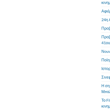
κινη
Αφιέ
24η 
Προβ
Προβ
41ου
Νouv
Ποίη
Ιστο
Σινεφ
Η ση
Μπαλ
Το F
κινη