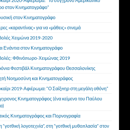
καίρι 2020-Αφιέρωμα: “Το σύγχρονο Αμερικάνικο
ρο στον Κινηματογράφο”
υσική στον Κινηματογράφο
έρες «καραντίνας» για να «μάθεις» σινεμά
ολές Χειμώνα 2019-2020
αι Ενάντια στον Κινηματογράφο
ολές: Φθινόπωρο-Χειμώνας 2019
ρόνια Φεστιβάλ Κινηματογράφου Θεσσαλονίκης
ητή Νοημοσύνη και Κινηματογράφος
καίρι 2019-Αφιέρωμα: “Ο Σαίξπηρ στη μεγάλη οθόνη”
γχρονος Κινηματογράφος (ένα κείμενο του Παύλου
α)
ικός Κινηματογράφος και Πορνογραφία
τη “γοτθική λογοτεχνία”, στη “γοτθική μυθοπλασία” στον