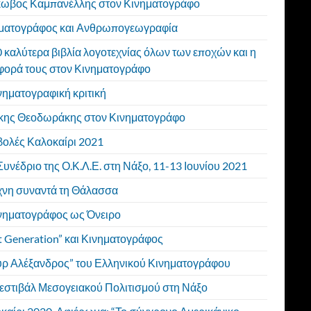
κωβος Καμπανέλλης στον Κινηματογράφο
ματογράφος και Ανθρωπογεωγραφία
0 καλύτερα βιβλία λογοτεχνίας όλων των εποχών και η
φορά τους στον Κινηματογράφο
νηματογραφική κριτική
κης Θεοδωράκης στον Κινηματογράφο
ολές Καλοκαίρι 2021
Συνέδριο της Ο.Κ.Λ.Ε. στη Νάξο, 11-13 Ιουνίου 2021
χνη συναντά τη Θάλασσα
νηματογράφος ως Όνειρο
t Generation” και Κινηματογράφος
υρ Αλέξανδρος” του Ελληνικού Κινηματογράφου
εστιβάλ Μεσογειακού Πολιτισμού στη Νάξο