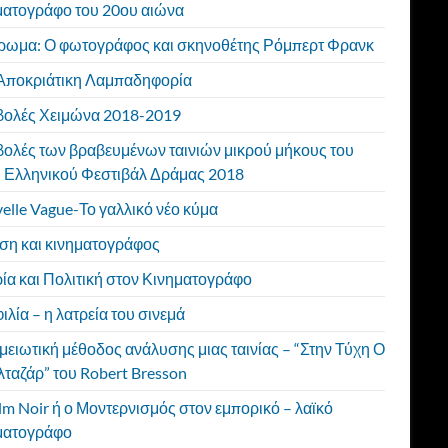
ματογράφο του 20ου αιώνα
ρωμα: Ο φωτογράφος και σκηνοθέτης Ρόμπερτ Φρανκ
Αποκριάτικη Λαμπαδηφορία
ολές Χειμώνα 2018-2019
ολές των βραβευμένων ταινιών μικρού μήκους του
 Ελληνικού Φεστιβάλ Δράμας 2018
elle Vague-Το γαλλικό νέο κύμα
ση και κινηματογράφος
ρία και Πολιτική στον Κινηματογράφο
ιλία – η λατρεία του σινεμά
μειωτική μέθοδος ανάλυσης μιας ταινίας – “Στην Τύχη Ο
ταζάρ” του Robert Bresson
ilm Noir ή ο Μοντερνισμός στον εμπορικό – λαϊκό
ματογράφο