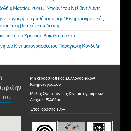
ολή 8 Μαρτίου 2018 : “Ντιούν” του Ντέιβιντ Λυντς
την εισαγωγή του μαθήματος της “Κινηματογραφικής
σας” στη βασική εκπαίδευση
 κείμενα του Χρήστου Βακαλόπουλου
χνη του Κινηματογράφου, του Παναγιώτη Κονδύλη
ό
Μη κερδοσκοπικός Σύλλογος φίλων
Κινηματογράφου
 (πρώην
Μέλος Ομοσπονδίας Κινηματογραφικών
 στο
Λεσχών Ελλάδας
Έτος ίδρυσης 1994