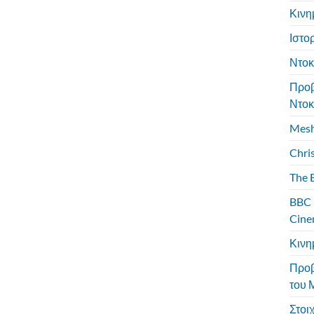
Κινη
Ιστο
Ντοκ
Προβ
Ντοκ
Mesh
Chris
The 
BBC 
Cine
Κινη
Προβ
του 
Στοι