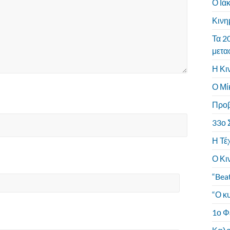
Ο Ιά
Κινη
Τα 2
μετα
Η Κι
Ο Μί
Προβ
33ο 
Η Τέ
Ο Κι
“Bea
“Ο κ
1ο Φ