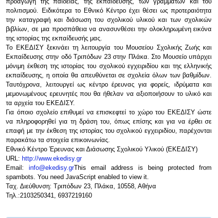
προαγωγή της παιδείας, της εκπαίδευσης, των γραμμάτων και του
πολιτισμού. Ειδικότερα το Εθνικό Κέντρο έχει θέσει ως προτεραιότητα
την καταγραφή και διάσωση του σχολικού υλικού και των σχολικών
βιβλίων, σε μια προσπάθεια να ανασυνθέσει την ολοκληρωμένη εικόνα
της ιστορίας της εκπαίδευσής μας.
Το ΕΚΕΔΙΣΥ ξεκινάει τη λειτουργία του Μουσείου Σχολικής Ζωής και
Εκπαίδευσης στην οδό Τριπόδων 23 στην Πλάκα. Στο Μουσείο υπάρχει
μόνιμη έκθεση της ιστορίας του σχολικού εγχειριδίου και της ελληνικής
εκπαίδευσης, η οποία θα απευθύνεται σε σχολεία όλων των βαθμίδων.
Ταυτόχρονα, λειτουργεί ως κέντρο έρευνας για φορείς, ιδρύματα και
μεμονωμένους ερευνητές που θα ήθελαν να αξιοποιήσουν το υλικό και
τα αρχεία του ΕΚΕΔΙΣΥ.
Για όποιο σχολείο επιθυμεί να επισκεφτεί το χώρο του ΕΚΕΔΙΣΥ ώστε
να πληροφορηθεί για τη δράση του, όπως επίσης και για να έρθει σε
επαφή με την έκθεση της ιστορίας του σχολικού εγχειριδίου, παρέχονται
παρακάτω τα στοιχεία επικοινωνίας.
Εθνικό Κέντρο Έρευνας και Διάσωσης Σχολικού Υλικού (ΕΚΕΔΙΣΥ)
URL:
http://www.ekedisy.gr
Email:
info@ekedisy.gr
This email address is being protected from
spambots. You need JavaScript enabled to view it.
Ταχ. Διεύθυνση: Τριπόδων 23, Πλάκα, 10558, Αθήνα
Τηλ.:2103250341, 6937219160