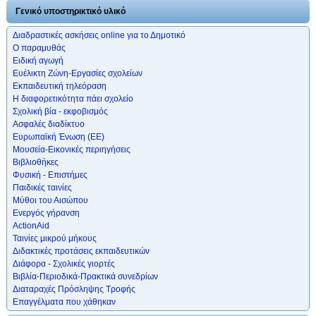
Γενικό υποστηρικτικό υλικό
Διαδραστικές ασκήσεις online για το Δημοτικό
Ο παραμυθάς
Ειδική αγωγή
Ευέλικτη Ζώνη-Εργασίες σχολείων
Εκπαιδευτική τηλεόραση
Η διαφορετικότητα πάει σχολείο
Σχολική βία - εκφοβισμός
Ασφαλές διαδίκτυο
Ευρωπαϊκή Ένωση (ΕΕ)
Μουσεία-Εικονικές περιηγήσεις
Βιβλιοθήκες
Φυσική - Επιστήμες
Παιδικές ταινίες
Μύθοι του Αισώπου
Ενεργός γήρανση
ActionAid
Ταινίες μικρού μήκους
Διδακτικές προτάσεις εκπαιδευτικών
Διάφορα - Σχολικές γιορτές
Βιβλία-Περιοδικά-Πρακτικά συνεδρίων
Διαταραχές Πρόσληψης Τροφής
Επαγγέλματα που χάθηκαν