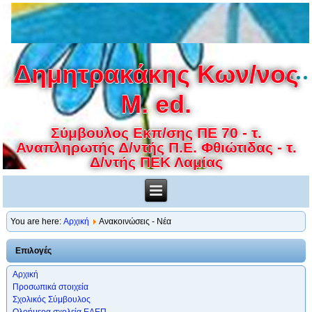
Δημητρακάκης Κων/νος
M. ed.
Σύμβουλος Εκπ/σης ΠΕ 70 - τ.
Αναπληρωτής Δ/ντής Π.Ε. Φθιώτιδας - τ.
Δ/ντής ΠΕΚ Λαμίας
You are here:
Αρχική
Ανακοινώσεις - Νέα
Επιλογές
Αρχική
Προσωπικά στοιχεία
Σχολικός Σύμβουλος
Ολοήμερα σχολεία ΕΑΕΠ