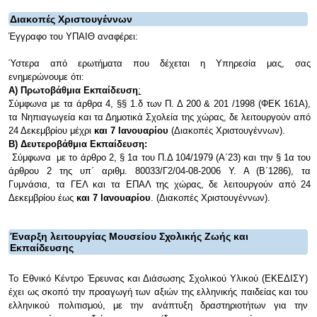
Διακοπές Χριστουγέννων
Έγγραφο του ΥΠΑΙΘ αναφέρει:
Ύστερα από ερωτήματα που δέχεται η Υπηρεσία μας, σας
ενημερώνουμε ότι:
Α) Πρωτοβάθμια Εκπαίδευση
:
Σύμφωνα με τα άρθρα 4, §§ 1.δ των Π. Δ 200 & 201 /1998 (ΦΕΚ 161Α),
τα Νηπιαγωγεία και τα Δημοτικά Σχολεία της χώρας, δε λειτουργούν από
24 Δεκεμβρίου μέχρι
και
7 Ιανουαρίου
(Διακοπές Χριστουγέννων).
Β) Δευτεροβάθμια Εκπαίδευση:
Σύμφωνα με το άρθρο 2, § 1α του Π.Δ 104/1979 (Α΄23) και την § 1α του
άρθρου 2 της υπ΄ αριθμ. 80033/Γ2/04-08-2006 Υ. Α (Β΄1286), τα
Γυμνάσια, τα ΓΕΛ και τα ΕΠΑΛ της χώρας, δε λειτουργούν από 24
Δεκεμβρίου έως
και 7 Ιανουαρίου
. (Διακοπές Χριστουγέννων).
Έναρξη λειτουργίας Μουσείου Σχολικής Ζωής και
Εκπαίδευσης
Το Εθνικό Κέντρο Έρευνας και Διάσωσης Σχολικού Υλικού (ΕΚΕΔΙΣΥ)
έχει ως σκοπό την προαγωγή των αξιών της ελληνικής παιδείας και του
ελληνικού πολιτισμού, με την ανάπτυξη δραστηριοτήτων για την