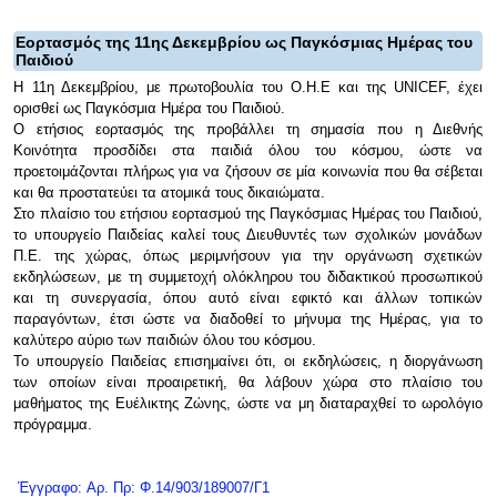
Εορτασμός της 11ης Δεκεμβρίου ως Παγκόσμιας Ημέρας του
Παιδιού
Η 11η Δεκεμβρίου, με πρωτοβουλία του Ο.Η.Ε και της UNICEF, έχει
ορισθεί ως Παγκόσμια Ημέρα του Παιδιού.
Ο ετήσιος εορτασμός της προβάλλει τη σημασία που η Διεθνής
Κοινότητα προσδίδει στα παιδιά όλου του κόσμου, ώστε να
προετοιμάζονται πλήρως για να ζήσουν σε μία κοινωνία που θα σέβεται
και θα προστατεύει τα ατομικά τους δικαιώματα.
Στο πλαίσιο του ετήσιου εορτασμού της Παγκόσμιας Ημέρας του Παιδιού,
το υπουργείο Παιδείας καλεί τους Διευθυντές των σχολικών μονάδων
Π.Ε. της χώρας, όπως μεριμνήσουν για την οργάνωση σχετικών
εκδηλώσεων, με τη συμμετοχή ολόκληρου του διδακτικού προσωπικού
και τη συνεργασία, όπου αυτό είναι εφικτό και άλλων τοπικών
παραγόντων, έτσι ώστε να διαδοθεί το μήνυμα της Ημέρας, για το
καλύτερο αύριο των παιδιών όλου του κόσμου.
Το υπουργείο Παιδείας επισημαίνει ότι, οι εκδηλώσεις, η διοργάνωση
των οποίων είναι προαιρετική, θα λάβουν χώρα στο πλαίσιο του
μαθήματος της Ευέλικτης Ζώνης, ώστε να μη διαταραχθεί το ωρολόγιο
πρόγραμμα.
Έγγραφο: Αρ. Πρ: Φ.14/903/189007/Γ1