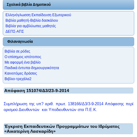
Σχολικά βιβλία Δημοτικού
Ελληνόγλωσση Εκπαίδευση Εξωτερικού
Βιβλία μαθητή-Βιβλία δασκάλου
Βιβλία για αμβλύωπες μαθητές
ΔΕΠΣ-ΑΠΣ
Φιλαναγνωσία
Βιβλία σε ρόδες
Ο επίσημος ιστότοπος
Με αφορμή ένα βιβλίο
Παιδικά έντυπα-δημιουργικότητα
Καινοτόμες δράσεις
Βιβλιο-τρεχάλα2
Απόφαση 151074/Δ3/23-9-2014
Συμπλήρωση της υπ? αριθ. πρωτ. 138166/Δ3/3-9-2014 Απόφασης περί
ορισμού Διευθυντών και Υποδιευθυντών στα Π.Ε.Κ.
Έγκριση Εκπαιδευτικών Προγραμμάτων του Ιδρύματος
«Αικατερίνη Λασκαρίδη»