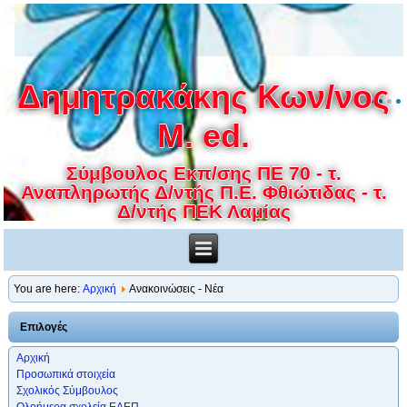
Δημητρακάκης Κων/νος
M. ed.
Σύμβουλος Εκπ/σης ΠΕ 70 - τ.
Αναπληρωτής Δ/ντής Π.Ε. Φθιώτιδας - τ.
Δ/ντής ΠΕΚ Λαμίας
You are here:
Αρχική
Ανακοινώσεις - Νέα
Επιλογές
Αρχική
Προσωπικά στοιχεία
Σχολικός Σύμβουλος
Ολοήμερα σχολεία ΕΑΕΠ