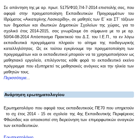
Σε απάντηση της με αρ. πρωτ. 5175/Φ10,7/4-7-2014 επιστολής σας, που
αφορά στην πραγματοποίηση Εκπαιδευτικών Προγραμμάτων του
Ιδρύματος «Αικατερίνης Λασκαρίδη», σε μαθητές των Ε΄ και ΣΤ΄ τάξεων
των δημοσίων και ιδιωτικών Δημοτικών Σχολείων της χώρας, για το
σχολικό έτος 2014-2015, σας γνωρίζουμε ότι σύμφωνα με το με αρ.
50/04-08-2014 Απόσπασμα Πρακτικού του Δ.Σ. του Ι.Ε.Π., τα εν λόγω
εκπαιδευτικά προγράμματα πληρούν το αίτημα της παιδαγωγικής
καταλληλότητας. Ως εκ τούτου εγκρίνουμε την πραγματοποίηση των
προγραμμάτων και οι εκπαιδευτικοί μπορούν να τα χρησιμοποιήσουν ως
μαθησιακό εργαλείο, επιλέγοντας κάθε φορά το εκπαιδευτικό εκείνο
πρόγραμμα που εξυπηρετεί τις μαθησιακές ανάγκες και την ηλικία των
μαθητών τους.
Περισσότερα
...
Ανάρτηση ερωτηματολογίου
Ερωτηματολόγιο που αφορά τους εκπαιδευτικούς ΠΕ70 που υπηρετούν
το σχ έτος 2014 - 15 σε σχολεία της 4ης Εκπαιδευτικής Περιφέρειας
Φθιώτιδας και αποσκοπεί στη διερεύνηση των επιμορφωτικών αναγκών
των εκπαιδευτικών.
Ερωτηματολόγιο