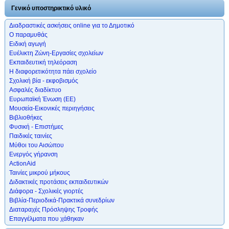
Γενικό υποστηρικτικό υλικό
Διαδραστικές ασκήσεις online για το Δημοτικό
Ο παραμυθάς
Ειδική αγωγή
Ευέλικτη Ζώνη-Εργασίες σχολείων
Εκπαιδευτική τηλεόραση
Η διαφορετικότητα πάει σχολείο
Σχολική βία - εκφοβισμός
Ασφαλές διαδίκτυο
Ευρωπαϊκή Ένωση (ΕΕ)
Μουσεία-Εικονικές περιηγήσεις
Βιβλιοθήκες
Φυσική - Επιστήμες
Παιδικές ταινίες
Μύθοι του Αισώπου
Ενεργός γήρανση
ActionAid
Ταινίες μικρού μήκους
Διδακτικές προτάσεις εκπαιδευτικών
Διάφορα - Σχολικές γιορτές
Βιβλία-Περιοδικά-Πρακτικά συνεδρίων
Διαταραχές Πρόσληψης Τροφής
Επαγγέλματα που χάθηκαν